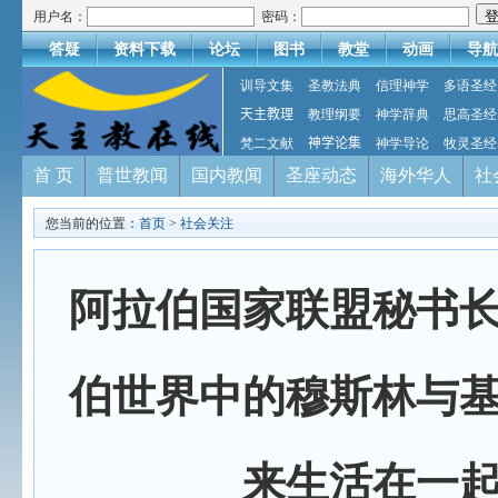
用户名：
密码：
答疑
资料下载
论坛
图书
教堂
动画
导航
训导文集
圣教法典
信理神学
多语圣经
天主教理
教理纲要
神学辞典
思高圣经
梵二文献
神学论集
神学导论
牧灵圣经
首 页
普世教闻
国内教闻
圣座动态
海外华人
社
您当前的位置：
首页
>
社会关注
阿拉伯国家联盟秘书
伯世界中的穆斯林与
来生活在一