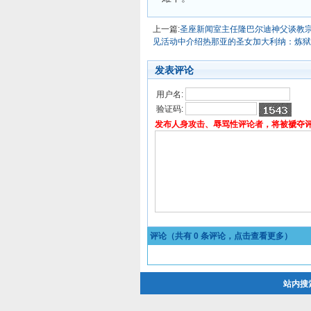
上一篇:
圣座新闻室主任隆巴尔迪神父谈教
见活动中介绍热那亚的圣女加大利纳：炼狱
发表评论
用户名:
验证码:
发布人身攻击、辱骂性评论者，将被褫夺
评论（共有
0
条评论，点击查看更多）
站内搜