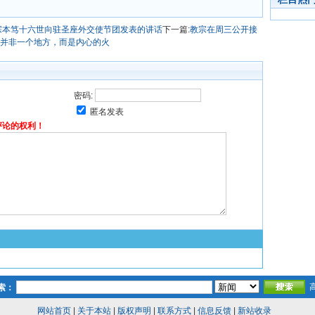
宗本笃十六世向驻圣座外交使节团发表的讲话
下一篇:
教宗在周三公开接
并非一个地方，而是内心的火
密码:
匿名发表
评论的权利！
索：
网站首页
|
关于本站
|
版权声明
|
联系方式
|
信息反馈
|
新站收录