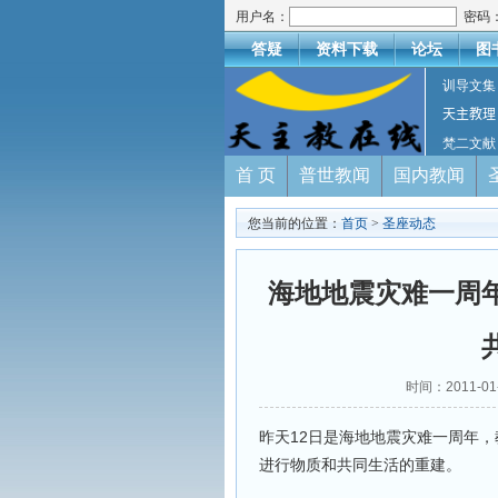
用户名：
密码
答疑
资料下载
论坛
图
训导文集
天主教理
梵二文献
首 页
普世教闻
国内教闻
您当前的位置：
首页
>
圣座动态
海地地震灾难一周
时间：2011-
昨天12日是海地地震灾难一周年
进行物质和共同生活的重建。