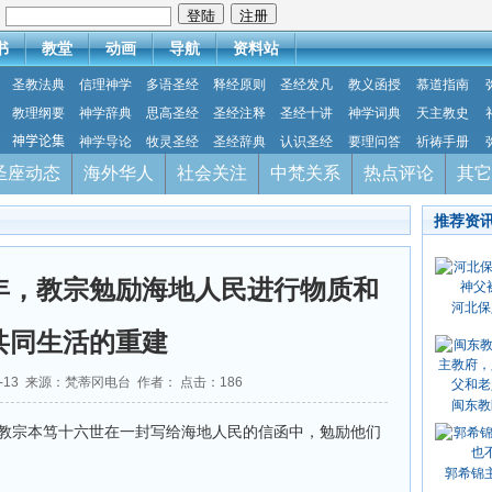
：
书
教堂
动画
导航
资料站
圣教法典
信理神学
多语圣经
释经原则
圣经发凡
教义函授
慕道指南
教理纲要
神学辞典
思高圣经
圣经注释
圣经十讲
神学词典
天主教史
神学论集
神学导论
牧灵圣经
圣经辞典
认识圣经
要理问答
祈祷手册
圣座动态
海外华人
社会关注
中梵关系
热点评论
其它
推荐资
年，教宗勉励海地人民进行物质和
河北保
共同生活的重建
01-13 来源：梵蒂冈电台 作者： 点击：
186
闽东教
，教宗本笃十六世在一封写给海地人民的信函中，勉励他们
郭希锦