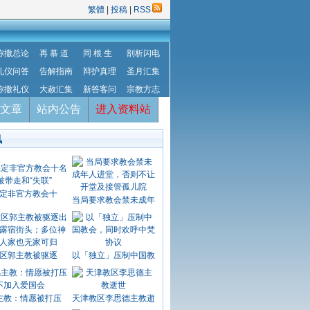
繁體
|
投稿
|
RSS
弥撒总论
再 慕 道
同 根 生
剖析闪电
礼仪问答
告解指南
辩护真理
圣月汇集
弥撒礼仪
大赦汇集
新答客问
宗教方志
文章
站内公告
进入资料站
讯
定非官方教会十
当局要求教会禁未成年
区郭主教被驱逐
以「独立」压制中国教
主教：情愿被打压
天津教区李思德主教逝