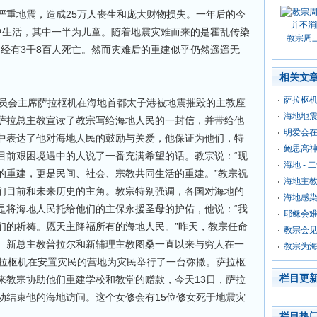
发生严重地震，造成25万人丧生和庞大财物损失。一年后的今
中生活，其中一半为儿童。随着地震灾难而来的是霍乱传染
教宗周
已经有3千8百人死亡。然而灾难后的重建似乎仍然遥遥无
相关文
萨拉枢
委员会主席萨拉枢机在海地首都太子港被地震摧毁的主教座
海地地
萨拉总主教宣读了教宗写给海地人民的一封信，并带给他
明爱会
中表达了他对海地人民的鼓励与关爱，他保证为他们，特
鲍思高
目前艰困境遇中的人说了一番充满希望的话。教宗说：“现
海地 -
的重建，更是民间、社会、宗教共同生活的重建。”教宗祝
海地主
们目前和未来历史的主角。教宗特别强调，各国对海地的
海地感
是将海地人民托给他们的主保永援圣母的护佑，他说：“我
耶稣会难
们的祈祷。愿天主降福所有的海地人民。”昨天，教宗任命
教宗会见
。新总主教普拉尔和新辅理主教图桑一直以来与穷人在一
教宗为
萨拉枢机在安置灾民的营地为灾民举行了一台弥撒。萨拉枢
栏目更
来教宗协助他们重建学校和教堂的赠款，今天13日，萨拉
动结束他的海地访问。这个女修会有15位修女死于地震灾
栏目热