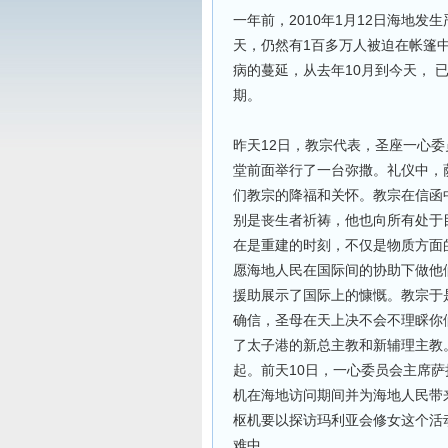
一年前，2010年1月12日海地
天，仍然有1百多万人被迫在帐篷
病的蔓延，从去年10月到今天， 
期。
昨天12日，教宗代表，圣座一心
堂前面举行了一台弥撒。礼仪中，
们教宗的降福和关怀。教宗在信函
别是丧生者祈祷，他也向所有处于
在是重建的时刻，不仅是物质方面
愿海地人民在国际间的协助下做他
援助展示了国际上的慷慨。教宗于
确信，圣母在天上决不会不理睬你
了太子港的新总主教和新辅理主教
起。前天10日，一心委员会主席
机在海地访问期间并为海地人民带
枢机要以探访玛利亚会修女这个活
难中。