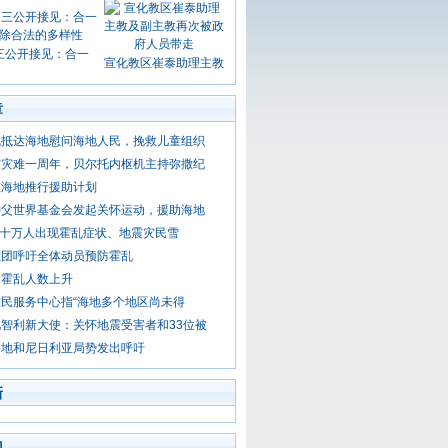
三公开接见：合一
宣化教区崔泰助理主教
章
机抵达海地慰问海地人民，挽救儿童组织
震灾难一周年，贝尔托内枢机主持弥撒纪
在海地推行援助计划
神父世界基金会发起关怀运动，援助海地
 二十万人出现霍乱症状、地震灾民雪
教团呼吁全体动员预防霍乱
染霍乱人数上升
民服务中心指“海地多个地区尚未得
智利新大使：关怀地震受害者和33位被
海地和尼日利亚局势发出呼吁
新
门