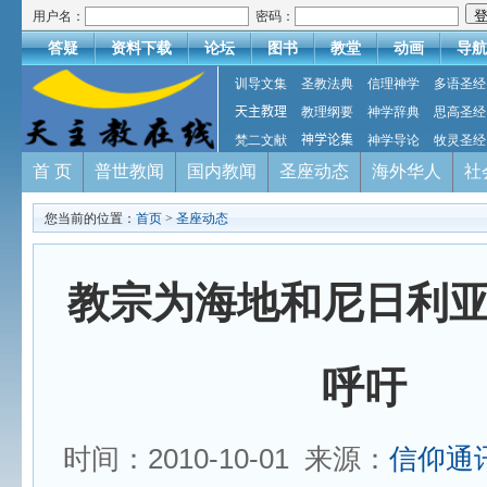
用户名：
密码：
答疑
资料下载
论坛
图书
教堂
动画
导航
训导文集
圣教法典
信理神学
多语圣经
天主教理
教理纲要
神学辞典
思高圣经
梵二文献
神学论集
神学导论
牧灵圣经
首 页
普世教闻
国内教闻
圣座动态
海外华人
社
您当前的位置：
首页
>
圣座动态
教宗为海地和尼日利
呼吁
时间：2010-10-01 来源：
信仰通