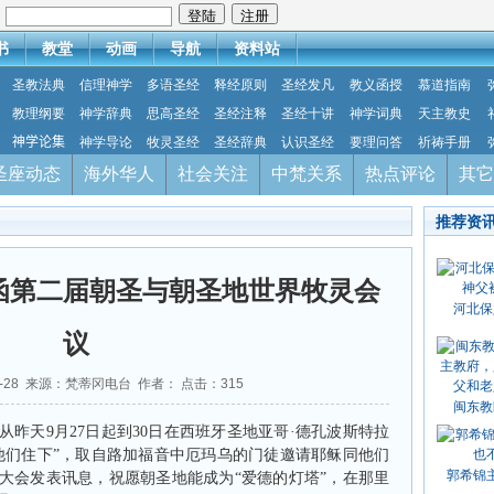
：
书
教堂
动画
导航
资料站
圣教法典
信理神学
多语圣经
释经原则
圣经发凡
教义函授
慕道指南
教理纲要
神学辞典
思高圣经
圣经注释
圣经十讲
神学词典
天主教史
神学论集
神学导论
牧灵圣经
圣经辞典
认识圣经
要理问答
祈祷手册
圣座动态
海外华人
社会关注
中梵关系
热点评论
其它
推荐资
函第二届朝圣与朝圣地世界牧灵会
河北保
议
09-28 来源：梵蒂冈电台 作者： 点击：
315
闽东教
从昨天
9
月
27
日起
到
30
日在西班牙圣地亚哥
·
德孔波斯特拉
他们住下
”
，取自路加福音中厄玛乌的门徒邀请耶稣同他们
郭希锦
大会发表讯息，祝愿朝圣地能成为
“
爱德的灯塔
”
，在那里