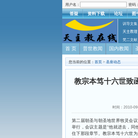
用户名：
密码
答疑
资料下载
论坛
图
训导文集
天主教理
梵二文献
首 页
普世教闻
国内教闻
您当前的位置：
首页
>
圣座动态
教宗本笃十六世致
时间：2010-
第二届朝圣与朝圣地世界牧灵会议
举行，会议主题是
“
他就进去，同
住下那段章节。教宗本笃十六世为