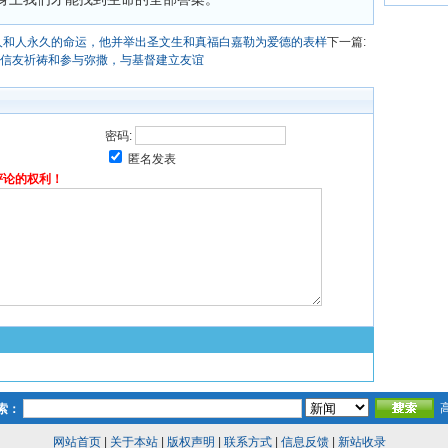
人和人永久的命运，他并举出圣文生和真福白嘉勒为爱德的表样
下一篇:
信友祈祷和参与弥撒，与基督建立友谊
密码:
匿名发表
评论的权利！
索：
网站首页
|
关于本站
|
版权声明
|
联系方式
|
信息反馈
|
新站收录