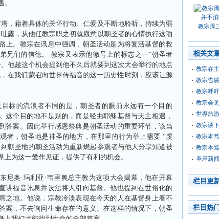
遇。
灯塔，藉着具体的关怀行动、仁爱及不断地聆听，持续为弱
教宗周
中吐露，从他任教宗职之初就愿意以朝圣者的心情执行这项
路上。教宗在讯息中强调，朝圣活动是为将复活基督的救
相关文
弟兄们的信德。
教宗又表示他徽号上的标志之一
“
朝圣者
号。他趁这个机会提到他不久后就要到这次大会举行的地点
教宗在
说，在我们蒙召向世界传福音的这一历史性时刻，应该让源
教宗告诫
教宗呼
教宗会
无目标的流浪者不同的是，朝圣者的眼前永远有一个目的
世界旅
。这个目的地不是别的，而是经由耶稣基督与天主相遇，
教宗谈
到答案。因此举行感恩祭典是朝圣活动的重要环节，该当
观者，朝圣地是神圣的地方，在那里的行为举止需要
“
虔
教宗本笃
了到朝圣地的朝圣活动为重新燃起参观者与他人分享知道被
教宗本笃
界上为这一爱作见证，提供了有利的机会。
圣座新
东尼奥
·
玛利亚
·
韦里奥总主教为这项大会揭幕，他在开幕
栏目更
宣讲福音讯息并设法将人引向基督。他也提到在世俗化的
席之地。他说，宗教冷淡表现在今天的人在基督身上看不
栏目热
答案，不去询问生命存在的意义。在这样的情况下，朝圣
身上我们才能找到生命的全部答案。