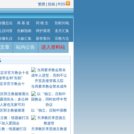
繁體
|
投稿
|
RSS
弥撒总论
再 慕 道
同 根 生
剖析闪电
礼仪问答
告解指南
辩护真理
圣月汇集
弥撒礼仪
大赦汇集
新答客问
宗教方志
文章
站内公告
进入资料站
讯
定非官方教会十
当局要求教会禁未成年
区郭主教被驱逐
以「独立」压制中国教
主教：情愿被打压
天津教区李思德主教逝