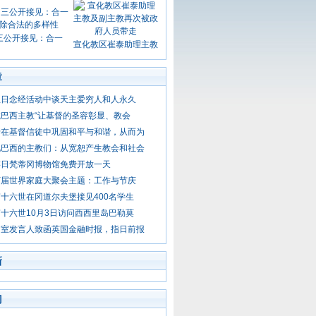
三公开接见：合一
宣化教区崔泰助理主教
章
主日念经活动中谈天主爱穷人和人永久
巴西主教“让基督的圣容彰显、教会
吁在基督信徒中巩固和平与和谐，从而为
见巴西的主教们：从宽恕产生教会和社会
游日梵蒂冈博物馆免费开放一天
下届世界家庭大聚会主题：工作与节庆
十六世在冈道尔夫堡接见400名学生
十六世10月3日访问西西里岛巴勒莫
闻室发言人致函英国金融时报，指日前报
新
门