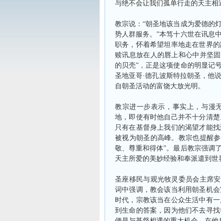
与绝不会让我们孤单行走的天主相
教宗说：
“
朝圣地该当成为爱德的
势人群服务。
”
本笃十六世在讯息
职务，怀着希望坦率地走在世界的
赎讯息放在人的唇上和心中并坚固
的贝壳
”
，正是这项使命的明显记
圣地亚哥
·
德孔波斯特拉朝圣，他
自朝圣活动的富饶大放光明。
教宗进一步表示，事实上，与漫
地，即使有时他自己并不十分清楚
只有在基督身上我们的渴望才能找
被视为朝圣的高峰。教宗也提醒参
敬、尊重和得体
”
。最后教宗强调
天主所爱的美妙经验和奉派遣到世
圣座移民与观光牧灵委员会主席安
词中强调，教会该当利用朝圣机会
时代，宗教该当在公众生活中有一
到生命的答案，因为他们不去寻找
便是与基督相遇的重大机会，在他