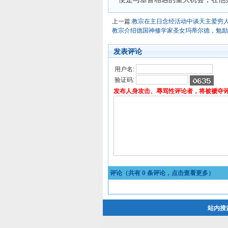
上一篇:
教宗在主日念经活动中谈天主爱穷
教宗介绍德国神修学家圣女玛蒂尔德，勉励
发表评论
用户名:
验证码:
发布人身攻击、辱骂性评论者，将被褫夺
评论（共有
0
条评论，点击查看更多）
站内搜