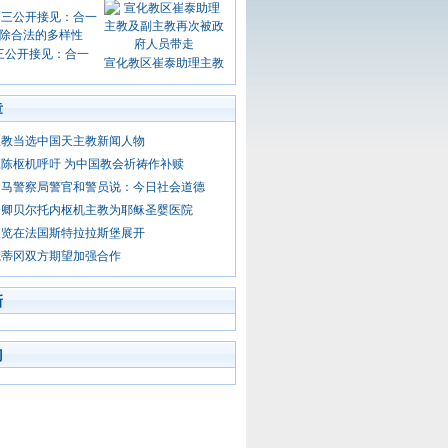
三公开接见：合一
宣化教区崔泰助理主教
章
主教当选中国天主教新闻人物
陈枢机呼吁 为中国教会祈祷作补赎
罗马警察局警官和警员说：今日社会道德
务卿贝尔托内枢机主教为耶稣圣婴医院
展览在法国斯特拉拉斯堡展开
梵蒂冈双方期望加强合作
新
门