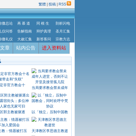
繁體
|
投稿
|
RSS
弥撒总论
再 慕 道
同 根 生
剖析闪电
礼仪问答
告解指南
辩护真理
圣月汇集
弥撒礼仪
大赦汇集
新答客问
宗教方志
文章
站内公告
进入资料站
讯
定非官方教会十
当局要求教会禁未成年
区郭主教被驱逐
以「独立」压制中国教
主教：情愿被打压
天津教区李思德主教逝