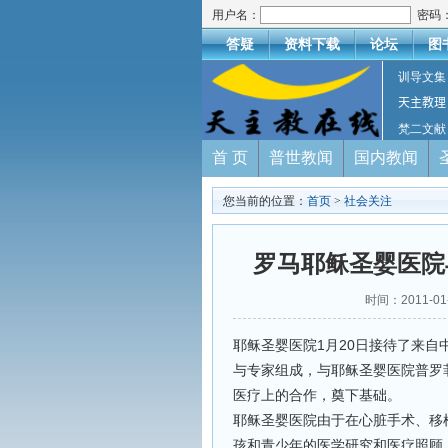
用户名：
密码
答疑
资料下载
论坛
图
训导文集
天主教理
梵二文献
首 页
普世教闻
国内教闻
您当前的位置：
首页
>
社会关注
罗马耶稣圣婴医院
时间：2011-
耶稣圣婴医院1月20日接待了来
与专家组成，与耶稣圣婴医院普罗
医疗上的合作，奠下基础。
耶稣圣婴医院由于在心脏手术、移
孩和青少年的医学研究和医疗照顾上