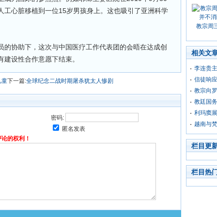
人工心脏移植到一位15岁男孩身上。这也吸引了亚洲科学
教宗周
员的协助下，这次与中国医疗工作代表团的会晤在达成创
相关文
有建设性合作意愿下结束。
李连贵
信徒响应
儿童
下一篇:
全球纪念二战时期屠杀犹太人惨剧
教宗向
教廷国
利玛窦
密码:
越南与
匿名发表
评论的权利！
栏目更
栏目热