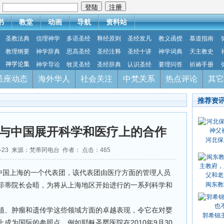
：
书
教堂
动画
导航
资料站
圣教法典
信理神学
多语圣经
释经原则
圣经发凡
教义函授
慕道指南
教理纲要
神学辞典
思高圣经
圣经注释
圣经十讲
神学词典
天主教史
神学论集
神学导论
牧灵圣经
圣经辞典
认识圣经
要理问答
祈祷手册
圣座动态
海外华人
社会关注
中梵关系
热点评论
其它
推荐资
与中国展开科学和医疗上的合作
河北保
01-23 来源：梵蒂冈电台 作者： 点击：
465
自中国上海的一个代表团，该代表团由医疗方面的管理人员
菲蒂院长会晤，为将从上海地区开始进行的一系列科学和
闽东教
植、肿瘤和遗传学这些领域方面的卓越表现，令它在对婴
郭希锦
成为国际的参照点。例如耶稣圣婴医院在2010年9月30