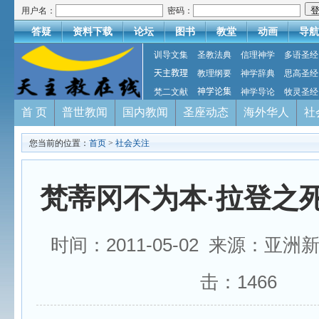
用户名：
密码：
答疑
资料下载
论坛
图书
教堂
动画
导航
训导文集
圣教法典
信理神学
多语圣经
天主教理
教理纲要
神学辞典
思高圣经
梵二文献
神学论集
神学导论
牧灵圣经
首 页
普世教闻
国内教闻
圣座动态
海外华人
社
您当前的位置：
首页
>
社会关注
梵蒂冈不为本·拉登之
时间：2011-05-02 来源：亚洲
击：
1466