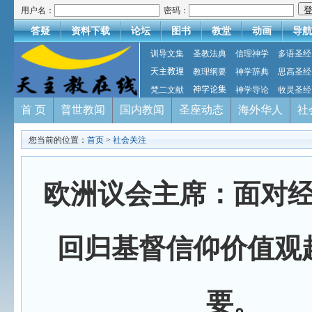
用户名：
密码：
答疑
资料下载
论坛
图书
教堂
动画
导航
训导文集
圣教法典
信理神学
多语圣经
天主教理
教理纲要
神学辞典
思高圣经
梵二文献
神学论集
神学导论
牧灵圣经
首 页
普世教闻
国内教闻
圣座动态
海外华人
社
您当前的位置：
首页
>
社会关注
欧洲议会主席：面对
回归基督信仰价值观
要。