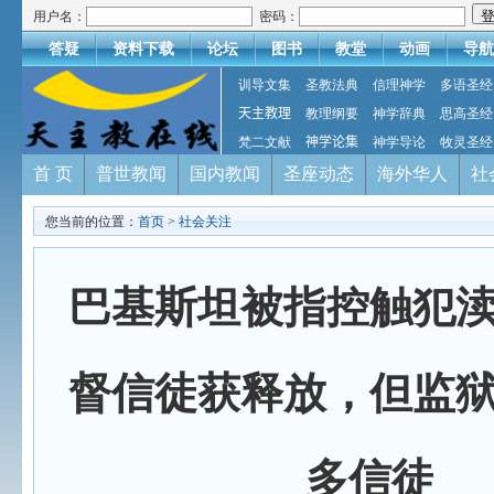
用户名：
密码：
答疑
资料下载
论坛
图书
教堂
动画
导航
训导文集
圣教法典
信理神学
多语圣经
天主教理
教理纲要
神学辞典
思高圣经
梵二文献
神学论集
神学导论
牧灵圣经
首 页
普世教闻
国内教闻
圣座动态
海外华人
社
您当前的位置：
首页
>
社会关注
巴基斯坦被指控触犯
督信徒获释放，但监
多信徒