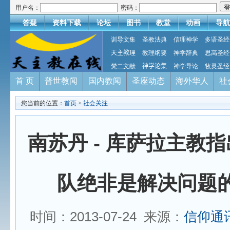
用户名：
密码：
答疑
资料下载
论坛
图书
教堂
动画
导航
训导文集
圣教法典
信理神学
多语圣经
天主教理
教理纲要
神学辞典
思高圣经
梵二文献
神学论集
神学导论
牧灵圣经
首 页
普世教闻
国内教闻
圣座动态
海外华人
社
您当前的位置：
首页
>
社会关注
南苏丹 - 库萨拉主教
队绝非是解决问题的
时间：2013-07-24 来源：
信仰通