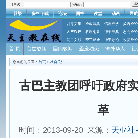
用户名：
密码：
答疑
资料下载
论坛
图书
教堂
动画
导航
训导文集
圣教法典
信理神学
多语圣经
天主教理
教理纲要
神学辞典
思高圣经
梵二文献
神学论集
神学导论
牧灵圣经
首 页
普世教闻
国内教闻
圣座动态
海外华人
社
您当前的位置：
首页
>
社会关注
古巴主教团呼吁政府
革
时间：2013-09-20 来源：
天亚社