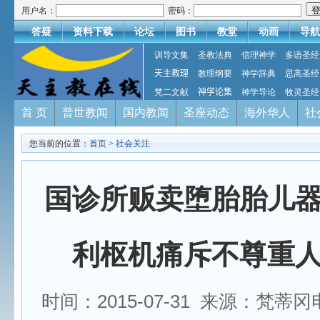
用户名：
密码：
答疑
资料下载
论坛
图书
教堂
动画
导航
训导文集
圣教法典
信理神学
多语圣经
天主教理
教理纲要
神学辞典
思高圣经
梵二文献
神学论集
神学导论
牧灵圣经
首 页
普世教闻
国内教闻
圣座动态
海外华人
社
您当前的位置：
首页
>
社会关注
国诊所贩卖堕胎胎儿
利枢机痛斥不尊重
时间：2015-07-31 来源：梵蒂