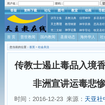
用户名：
密码：
答疑
资料下载
论坛
图书
教堂
动画
导航
训导文集
圣教法典
信理神学
多语圣经
天主教理
教理纲要
神学辞典
思高圣经
梵二文献
神学论集
神学导论
牧灵圣经
首 页
普世教闻
国内教闻
圣座动态
海外华人
社
您当前的位置：
首页
>
社会关注
传教士遏止毒品入境
非洲宣讲运毒悲
时间：2016-12-23 来源：
天亚社