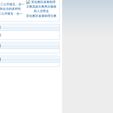
三公开接见：合一
宣化教区崔泰助理主教
章
息
新
门