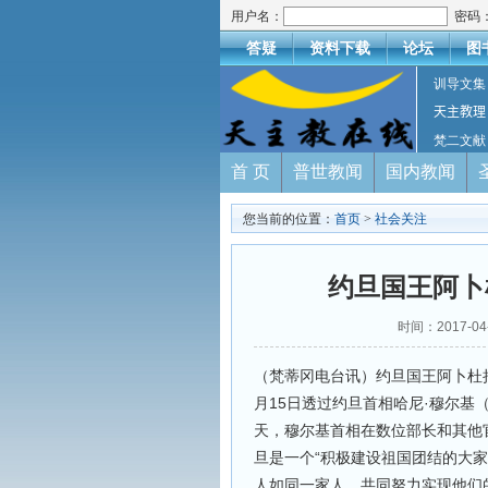
用户名：
密码
答疑
资料下载
论坛
图
训导文集
天主教理
梵二文献
首 页
普世教闻
国内教闻
您当前的位置：
首页
>
社会关注
约旦国王阿卜
时间：2017-
（梵蒂冈电台讯）约旦国王阿卜杜拉二世·本
月15日透过约旦首相哈尼·穆尔基（H
天，穆尔基首相在数位部长和其他
旦是一个“积极建设祖国团结的大家
人如同一家人，共同努力实现他们