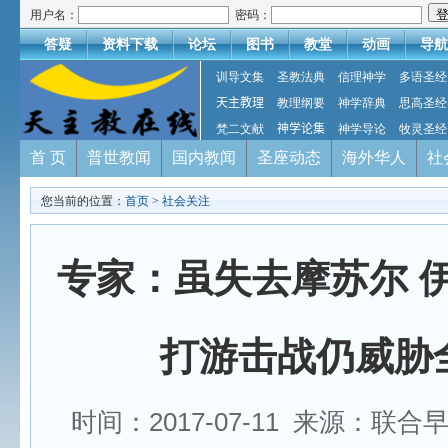
用户名：
密码：
答疑
资料下载
论坛
图书
教堂
动画
导航
训导文集
圣教法典
信理神学
多语圣经
天主教理
教理纲要
神学辞典
思高圣经
梵二文献
神学论集
神学导论
牧灵圣经
首 页
普世教闻
国内教闻
圣座动态
海外华人
社
您当前的位置：
首页
>
社会关注
专家：虽失去摩苏尔 
打游击战仍威胁
时间：2017-07-11 来源：联合