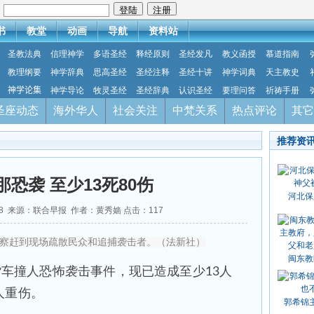
：
书
教堂
动画
导航
资料站
圣教法典
信理神学
多语圣经
释经原则
圣经发凡
教义函授
慕道指南
教理纲要
神学辞典
思高圣经
圣经注释
圣经十讲
神学词典
天主教史
神学论集
神学导论
牧灵圣经
圣经辞典
认识圣经
要理问答
祈祷手册
圣座动态
海外华人
社会关注
中梵关系
热点评论
其它
推荐资
恐袭 至少13死80伤
河北保
8-18 来源：联合早报 作者：黄秀嫱 点击：
117
察赶到现场疏散民众和追捕袭击者。（法新社）
闽东教
车撞人恐怖袭击事件，现已造成至少13人
人重伤。
郭希锦