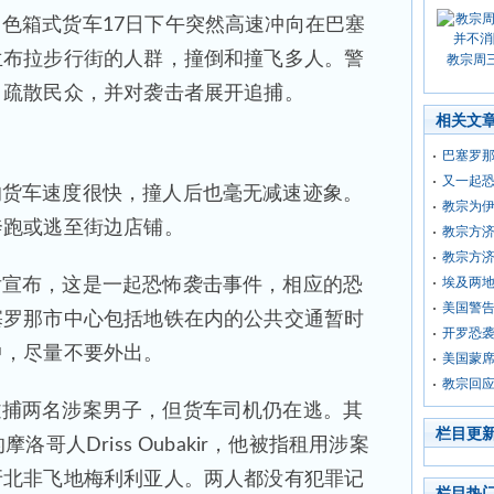
色箱式货车17日下午突然高速冲向在巴塞
兰布拉步行街的人群，撞倒和撞飞多人。警
教宗周
，疏散民众，并对袭击者展开追捕。
相关文
巴塞罗那
又一起恐
的货车速度很快，撞人后也毫无减速迹象。
教宗为
奔跑或逃至街边店铺。
教宗方济
教宗方
埃及两地
后宣布，这是一起恐怖袭击事件，相应的恐
美国警告
塞罗那市中心包括地铁在内的公共交通暂时
开罗恐
中，尽量不要外出。
美国蒙席
教宗回
逮捕两名涉案男子，但货车司机仍在逃。其
栏目更
洛哥人Driss Oubakir，他被指租用涉案
牙北非飞地梅利利亚人。两人都没有犯罪记
栏目热