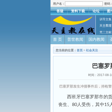
用户名：
密码
答疑
资料下载
论坛
图
训导文集
天主教理
梵二文献
首 页
普世教闻
国内教闻
您当前的位置：
首页
>
社会关注
巴塞罗那
时间：2017-0
巴塞罗那发生冲撞事件后，持枪警
西班牙巴塞罗那市的货
丧生、80人受伤，其中15