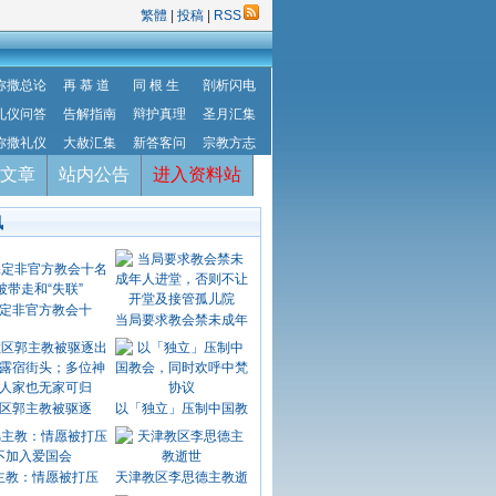
繁體
|
投稿
|
RSS
弥撒总论
再 慕 道
同 根 生
剖析闪电
礼仪问答
告解指南
辩护真理
圣月汇集
弥撒礼仪
大赦汇集
新答客问
宗教方志
文章
站内公告
进入资料站
讯
定非官方教会十
当局要求教会禁未成年
区郭主教被驱逐
以「独立」压制中国教
主教：情愿被打压
天津教区李思德主教逝