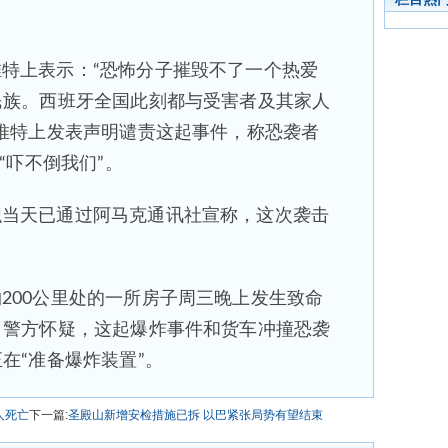
特上表示：“恐怖分子摧毁不了一个热爱
民族。西班牙全国此刻都与受害者及其家人
推特上发表声明谴责这起事件，称恐袭者
“吓不倒我们”。
织当天已通过阿马克通讯社宣称，这次袭击
200公里处的一所房子周三晚上发生致命
。警方怀疑，这起爆炸事件和货车冲撞恐袭
在“准备爆炸装置”。
人死亡
下一篇:
圣殿山新增安检措施已拆 以巴紧张局势有望结束