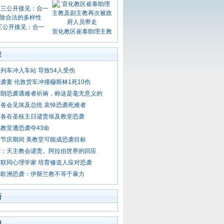
三公开接见：合一
宣化教区崔泰助理主教
章
列车冲入车站 导致54人受伤
袭案 伦敦货车冲撞穆斯林1死10伤
伊朗恐袭遇难者祈祷，称这是毫无意义的
各会见埃及总统 哀悼恐袭死难者
济各在圣枝主日谴责埃及教堂恐袭
教堂遭恐袭夺43命
节庆期间 美教堂可能成恐袭目标
袭：天主教会谴责。阿拉伯世界的回应
联同心理学家 培育修道人应对恐袭
应欧洲恐袭：伊斯兰教不等于暴力
新
门