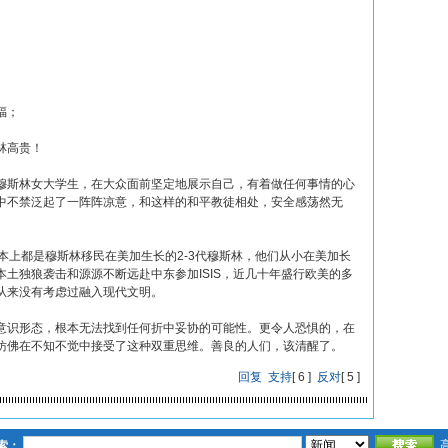
福；
林高贵！
穆斯林女大学生，在大众面前坚定地展示自己，有着做任何事情的心
中不禁泛起了一阵阵凉意，和这样的和平教徒相处，安全感荡然无
本上都是穆斯林移民在美加生长的2-3代穆斯林，他们从小在美加长
土独狼袭击和源源不断远赴中东参加ISIS，近几十年盛行欧美的多
从来没有考虑过融入现代文明。
意识形态，根本无法找到任何折中妥协的可能性。更令人恐惧的，在
仿佛在不知不觉中接受了这种双重思维。善良的人们，该清醒了。
回复
支持
[
6
]
反对
[
5
]
索：