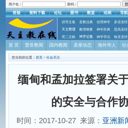
用户名：
密码：
答疑
资料下载
论坛
图书
教堂
动画
导航
训导文集
圣教法典
信理神学
多语圣经
天主教理
教理纲要
神学辞典
思高圣经
梵二文献
神学论集
神学导论
牧灵圣经
首 页
普世教闻
国内教闻
圣座动态
海外华人
社
您当前的位置：
首页
>
社会关注
缅甸和孟加拉签署关
的安全与合作
时间：2017-10-27 来源：
亚洲新