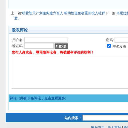
上一篇:
明爱朗天计划服务逾六百人 帮助性侵犯者重新投入社群
下一篇:
马尼拉
「爱」
发表评论
用户名:
密码:
验证码:
匿名发表
发布人身攻击、辱骂性评论者，将被褫夺评论的权利！
评论（共有
0
条评论，点击查看更多）
站内搜索：
网站首页
|
关于本站
|
版