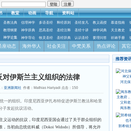
：
书
教堂
动画
导航
资料站
圣教法典
信理神学
多语圣经
释经原则
圣经发凡
教义函授
慕道指南
教理纲要
神学辞典
思高圣经
圣经注释
圣经十讲
神学词典
天主教史
神学论集
神学导论
牧灵圣经
圣经辞典
认识圣经
要理问答
祈祷手册
圣座动态
海外华人
社会关注
中梵关系
热点评论
其它
推荐资
反对伊斯兰主义组织的法律
河北保
源：
亚洲新闻社
作者：Mathias Hariyadi 点击：
150
统一的组织。印度尼西亚伊扎布特促进伊斯兰教法和哈里
闽东教
分子发起抗议活动。
主义运动的抗议，印度尼西亚国会通过了关于群众组织的
郭希锦
当初由总统佐科威（Dokoi Widodo）所倡导，将允许