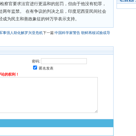
管检察官要求法官进行更温和的惩罚，但由于他没有犯罪，
处两年监禁。 在有争议的判决之后，印度尼西亚民间社会
经成为民主和善政象征的钟万学表示支持。
缅军事强人助化解罗兴亚危机
下一篇:
中国科学家警告 朝鲜再核试验或导
密码:
匿名发表
评论的权利！