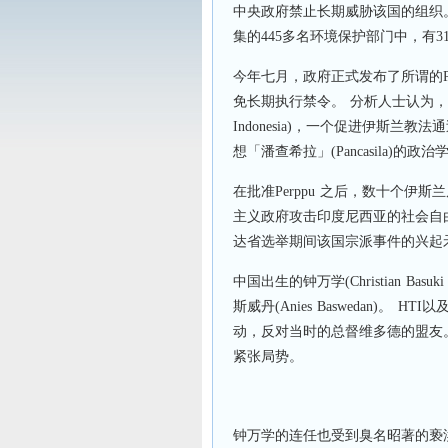
中央政府禁止长期威胁该国的组织。国
集的445多名环境保护部门中，有3
今年七月，政府正式发布了所谓的Per
免长期执行禁令。 分析人士认为，这项法
Indonesia)，一个促进伊斯
想「潘查希拉」(Pancasila)
在批准Perppu 之后，数十个
主义政府攻击印度尼西亚的社会自
达省选举期间该国宗派事件的兴起
中国出生的钟万学(Christian Basu
斯威丹(Anies Baswedan)。
动，反对当时的总督维多德的盟友
紧张局势。
钟万学的连任也受到臭名昭著的亵