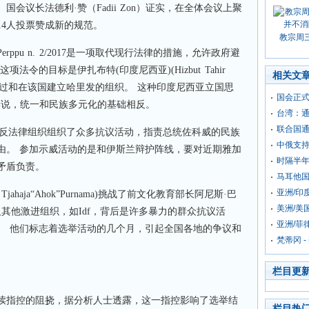
会议长法德利·赞（Fadii Zon）证实，在全体会议上聚
14人投票赞成新的规范。
教宗周
ppu n. 2/2017是一项取代现行法律的措施，允许政府避
令的目标是伊扎布特(印度尼西亚)(Hizbut Tahir
相关文
兰教法通过和在该国建立哈里发的组织。 这种印度尼西亚立国思
国会正式
的政治学说，统一和民族多元化的基础相反。
台湾：通
联合国通
伊斯兰反法律组织组织了众多抗议活动，指责总统佐科威的民族
中俄支持
由。 参加示威活动的是和伊斯兰辩护阵线，要对近期雅加
时隔半
矛盾负责。
马耳他
亚洲/印
ki Tjahaja“Ahok”Purnama)挑战了前文化教育部长阿尼斯·巴
美洲/美
 HTI以及其他激进组织，如Idf，背后是许多暴力的群众抗议活
亚洲/菲
。 他们标志着选举活动的几个月，引起全国各地的争议和
梵蒂冈 
栏目更
渎指控的阻挠，据分析人士透露，这一指控影响了选举结
栏目热