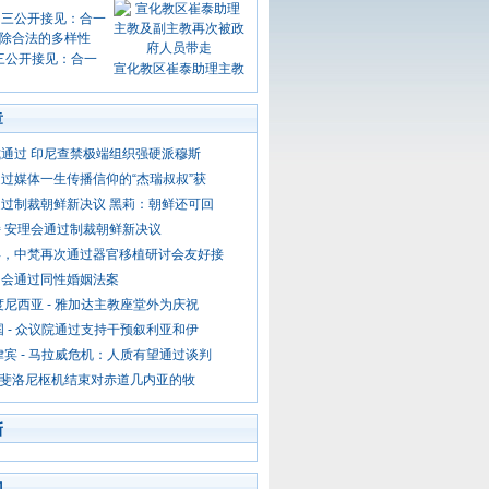
三公开接见：合一
宣化教区崔泰助理主教
章
通过 印尼查禁极端组织强硬派穆斯
过媒体一生传播信仰的“杰瑞叔叔”获
过制裁朝鲜新决议 黑莉：朝鲜还可回
 安理会通过制裁朝鲜新决议
年，中梵再次通过器官移植研讨会友好接
国会通过同性婚姻法案
度尼西亚 - 雅加达主教座堂外为庆祝
国 - 众议院通过支持干预叙利亚和伊
律宾 - 马拉威危机：人质有望通过谈判
- 斐洛尼枢机结束对赤道几内亚的牧
新
门