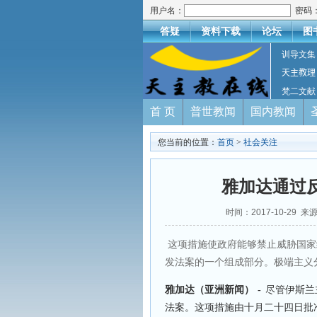
用户名：
密码
答疑
资料下载
论坛
图
训导文集
天主教理
梵二文献
首 页
普世教闻
国内教闻
您当前的位置：
首页
>
社会关注
雅加达通过
时间：2017-10-29 来
这项措施使政府能够禁止威胁国家
发法案的一个组成部分。极端主义
雅加达（亚洲新闻）
-
尽管伊斯兰
法案。这项措施由十月二十四日批准，