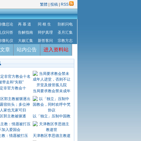
繁體
|
投稿
|
RSS
弥撒总论
再 慕 道
同 根 生
剖析闪电
礼仪问答
告解指南
辩护真理
圣月汇集
弥撒礼仪
大赦汇集
新答客问
宗教方志
文章
站内公告
进入资料站
讯
定非官方教会十
当局要求教会禁未成年
区郭主教被驱逐
以「独立」压制中国教
主教：情愿被打压
天津教区李思德主教逝