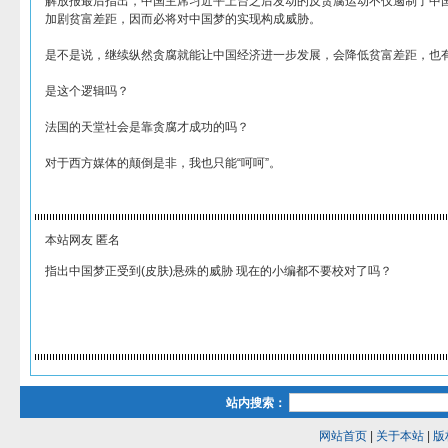
解放报最后指出，中国主席习近平上台之后发动的反贪腐运动不仅遏制了中
加剧贫富差距，因而必将对中国梦的实现构成威胁。
是不是说，继续纵然贪腐就能让中国经济进一步发展，会降低贫富差距，也
是这个逻辑吗？
法国的天堂社会是靠贪腐才成功的吗？
对于西方媒体的颠倒是非，我也只能“呵呵”。
本站网友 匿名
指出中国梦正受到(皮肤)悬殊的威胁 现在的小编都不要校对了吗？
站内搜索：
网站首页
|
关于本站
|
版