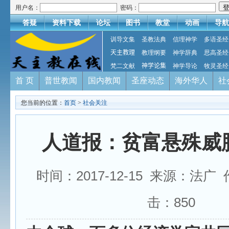
用户名：
密码：
答疑
资料下载
论坛
图书
教堂
动画
导航
训导文集
圣教法典
信理神学
多语圣经
天主教理
教理纲要
神学辞典
思高圣经
梵二文献
神学论集
神学导论
牧灵圣经
首 页
普世教闻
国内教闻
圣座动态
海外华人
社
您当前的位置：
首页
>
社会关注
人道报：贫富悬殊威
时间：2017-12-15 来源：法广
击：
850