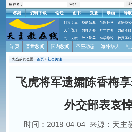
用户名：
密码：
答疑
资料下载
论坛
图书
教堂
动画
导航
训导文集
圣教法典
信理神学
多语圣经
天主教理
教理纲要
神学辞典
思高圣经
梵二文献
神学论集
神学导论
牧灵圣经
首 页
普世教闻
国内教闻
圣座动态
海外华人
社
您当前的位置：
首页
>
社会关注
飞虎将军遗孀陈香梅享寿
外交部表哀
时间：2018-04-04 来源：天