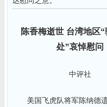
达慰问之意。
陈香梅逝世 台湾地区
处”哀悼慰问
中评社
美国飞虎队将军陈纳德遗