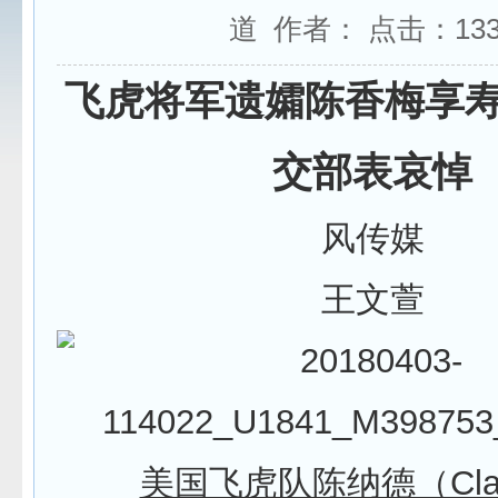
道 作者： 点击：
13
飞虎将军遗孀陈香梅享寿
交部表哀悼
风传媒
王文萱
美国飞虎队陈纳德（Clair