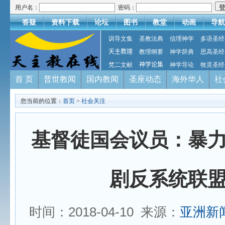
用户名：
密码：
答疑
资料下载
论坛
图书
教堂
动画
导航
训导文集
圣教法典
信理神学
多语圣经
天主教理
教理纲要
神学辞典
思高圣经
梵二文献
神学论集
神学导论
牧灵圣经
首 页
普世教闻
国内教闻
圣座动态
海外华人
社
您当前的位置：
首页
>
社会关注
基督徒国会议员：暴
剧反系统联
时间：2018-04-10 来源：
亚洲新