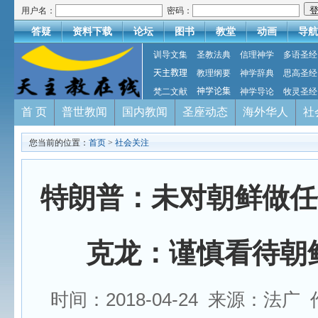
用户名：
密码：
答疑
资料下载
论坛
图书
教堂
动画
导航
训导文集
圣教法典
信理神学
多语圣经
天主教理
教理纲要
神学辞典
思高圣经
梵二文献
神学论集
神学导论
牧灵圣经
首 页
普世教闻
国内教闻
圣座动态
海外华人
社
您当前的位置：
首页
>
社会关注
特朗普：未对朝鲜做任
克龙：谨慎看待朝
时间：2018-04-24 来源：法广