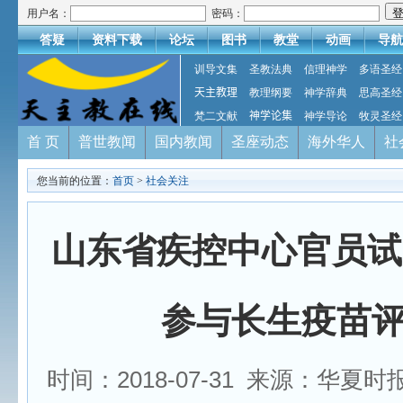
用户名：
密码：
答疑
资料下载
论坛
图书
教堂
动画
导航
训导文集
圣教法典
信理神学
多语圣经
天主教理
教理纲要
神学辞典
思高圣经
梵二文献
神学论集
神学导论
牧灵圣经
首 页
普世教闻
国内教闻
圣座动态
海外华人
社
您当前的位置：
首页
>
社会关注
山东省疾控中心官员试
参与长生疫苗
时间：2018-07-31 来源：华夏时