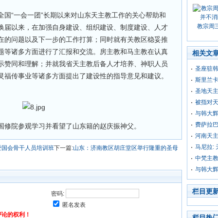
全国“一会一团”长期以来对山东天主教工作的关心帮助和
教宗周
换届以来，在加强自身建设、组织建设、制度建设、人才
在的问题以及下一步的工作打算；同时就有关教区稳妥推
题等诸多方面进行了汇报和交流。房主教和马主教在认真
相关文
示赞同和理解；并就我省天主教后备人才培养、神职人员
圣座驻
灵福传事业等诸多方面提出了建设性的指导意见和建议。
斯里兰
圣地天
被指对天
与韩大
费萨拉巴
国修院参观学习并看望了山东籍的赵庆振神父。
河南天
马尼拉:
爱国会骨干人员培训班
下一篇:
山东：济南教区胡庄堂区举行隆重的圣母
中梵主教
与韩大
栏目更
密码:
匿名发表
评论的权利！
栏目热