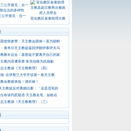
三公开接见：合一
宣化教区崔泰助理主教
章
韩国使馆参赞：天主教会团体一直为朝鲜
卡：泰米尔天主教徒返回伊朗伊泰伊夫乌
主教教长议会：基督徒不要离开自己的家
主教内容遭审查 朱克伯格为此致歉
辉总主教谈《天主教教理》（四）
德: 在伊斯兰大学开设第一座天主教
主教会教难来临！请祈祷！
 天主教徒反对离婚法案：「这是违宪的
任命谈判惹疑虑 天主教名笔：如枪在
辉总主教谈《天主教教理》（三）
新
门