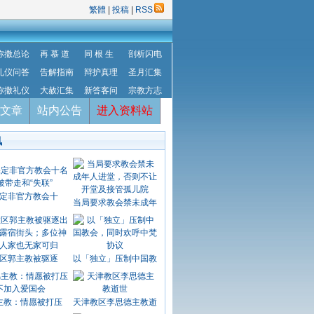
繁體
|
投稿
|
RSS
弥撒总论
再 慕 道
同 根 生
剖析闪电
礼仪问答
告解指南
辩护真理
圣月汇集
弥撒礼仪
大赦汇集
新答客问
宗教方志
文章
站内公告
进入资料站
讯
定非官方教会十
当局要求教会禁未成年
区郭主教被驱逐
以「独立」压制中国教
主教：情愿被打压
天津教区李思德主教逝