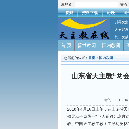
用户名：
密码
答疑
资料下载
论坛
图
训导文集
天主教理
梵二文献
首 页
普世教闻
国内教闻
您当前的位置：
首页
>
国内教闻
山东省天主教“两
时间：2018-0
2018年4月16日上午，在山东
领导班子成员一行7人前往北京拜访
教、中国天主教主教团主席马英林