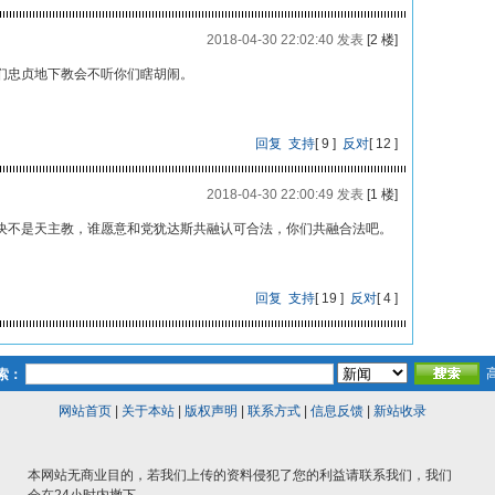
2018-04-30 22:02:40 发表
[2 楼]
们忠贞地下教会不听你们瞎胡闹。
回复
支持
[
9
]
反对
[
12
]
2018-04-30 22:00:49 发表
[1 楼]
决不是天主教，谁愿意和党犹达斯共融认可合法，你们共融合法吧。
回复
支持
[
19
]
反对
[
4
]
索：
网站首页
|
关于本站
|
版权声明
|
联系方式
|
信息反馈
|
新站收录
本网站无商业目的，若我们上传的资料侵犯了您的利益请联系我们，我们