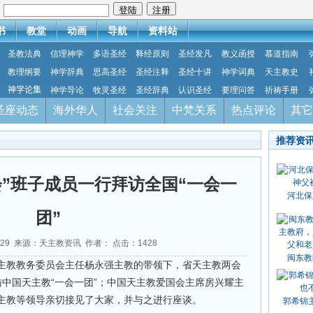
：
书
教堂
动画
导航
资料站
圣教法典
信理神学
多语圣经
释经原则
圣经发凡
教义函授
慕道指南
教理纲要
神学辞典
思高圣经
圣经注释
圣经十讲
神学词典
天主教史
神学论集
神学导论
牧灵圣经
圣经辞典
认识圣经
要理问答
祈祷手册
圣座动态
海外华人
社会关注
中梵关系
热点评论
其它
推荐资
会”班子成员一行拜访全国“一会一
河北保
团”
4-29 来源：天主教资讯 作者： 点击：
1428
闽东教
省天主教教务委员会主任杨永强主教的带领下，省天主教两会
中国天主教“一会一团”；中国天主教爱国会主席房兴耀主
主教等领导亲切接见了大家，并与之进行座谈。
郭希锦