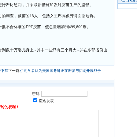
进行严厉惩罚，并采取新措施加强对疫苗生产的监督。
司的调查，被捕的18人，包括女主席高俊芳将面临起诉。
不合标准的DPT疫苗，使总量增加到499,800剂。
数十万婴儿身上 - 其中一些只有三个月大 - 并在东部省份山
中下层
下一篇:
伊朗学者认为美国国务卿正在密谋与伊朗开展战争
密码:
匿名发表
评论的权利！