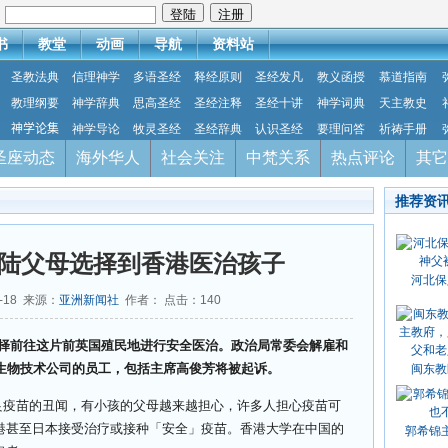
：
书
教堂
动画
导航
资料站
圣教法典
信理神学
多语圣经
释经原则
圣经发凡
教义函授
慕道指南
教理纲要
神学辞典
思高圣经
圣经注释
圣经十讲
神学词典
天主教史
神学论集
神学导论
牧灵圣经
圣经辞典
认识圣经
要理问答
祈祷手册
圣座动态
海外华人
社会关注
中梵关系
热点评论
其它
推荐资
陆父母选择到香港医治孩子
河北保
8-18 来源：
亚洲新闻社
作者： 点击：
140
择前往这片前英国殖民地进行安全医治。政治局常委会解雇和
生生物技术公司的员工，包括主席高俊芳将被起诉。
闽东教
良疫苗的丑闻，有小孩的父母越来越担心，许多人担心疫苗可
港甚至日本接受治疗或接种「安全」疫苗。香港大学在中国的
郭希锦