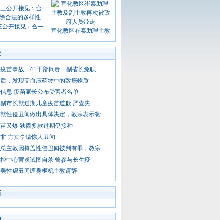
三公开接见：合一
宣化教区崔泰助理主教
章
疫苗事故 41干部问责 副省长免职
种后，发现高血压药物中的致癌物质
信息 疫苗家长公布受害者名单
副市长就过期儿童疫苗道歉:严查失
教就性侵丑闻做出具体决定，教宗表示赞
苗又爆 狭西多款过期仍接种
非 方丈学诚惊人丑闻
亚总主教因掩盖性侵丑闻被判有罪，教宗
控中心官员试图自杀 曾参与长生疫
准美性虐丑闻缠身枢机主教请辞
新
门