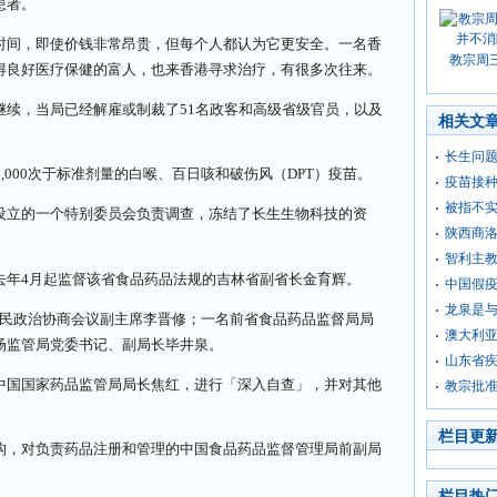
患者。
时间，即使价钱非常昂贵，但每个人都认为它更安全。一名香
教宗周
得良好医疗保健的富人，也来香港寻求治疗，有很多次往来。
继续，当局已经解雇或制裁了51名政客和高级省级官员，以及
相关文
长生问题
,000次于标准剂量的白喉、百日咳和破伤风（DPT）疫苗。
疫苗接
被指不实
设立的一个特别委员会负责调查，冻结了长生生物科技的资
陕西商洛
智利主
去年4月起监督该省食品药品法规的吉林省副省长金育辉。
中国假疫
龙泉是与
人民政治协商会议副主席李晋修；一名前省食品药品监督局局
澳大利
场监管局党委书记、副局长毕井泉。
山东省疾
中国国家药品监管局局长焦红，进行「深入自查」，并对其他
教宗批
栏目更
构，对负责药品注册和管理的中国食品药品监督管理局前副局
。
栏目热