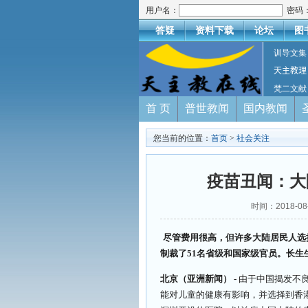
用户名：
密码
答疑
资料下载
论坛
图
训导文集
天主教理
梵二文献
首 页
普世教闻
国内教闻
您当前的位置：
首页
>
社会关注
疫苗丑闻：大
时间：2018-0
尽管费用很高，但许多大陆居民人选
制裁了51名省级和国家级官员。长
北京（亚洲新闻） -
由于中国揭发不
能对儿童的健康有影响，并选择到香