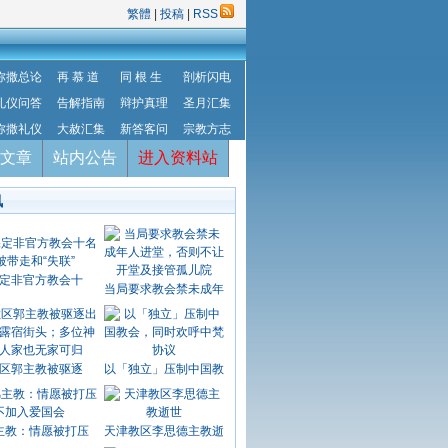
繁體
|
投稿
|
RSS
弥撒总论
再 慕 道
同 根 生
剖析闪电
礼仪问答
告解指南
辩护真理
圣月汇集
弥撒礼仪
大赦汇集
新答客问
宗教方志
文章
站内公告
进入资料站
讯
定非官方教会十
当局要求教会禁未成年
区郭主教被驱逐
以「独立」压制中国教
主教：情愿被打压
天津教区李思德主教逝