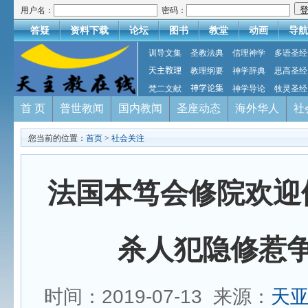
用户名：
密码：
答疑
资料下载
论坛
图书
教堂
动画
导航
训导文集
圣教法典
信理神学
多语圣经
天主教理
教理纲要
神学辞典
思高圣经
梵二文献
神学论集
神学导论
牧灵圣经
首 页
普世教闻
国内教闻
圣座动态
海外华人
社
您当前的位置：
首页
>
社会关注
法国本笃会修院欢迎
杀人犯隐修惹
时间：2019-07-13 来源：
天