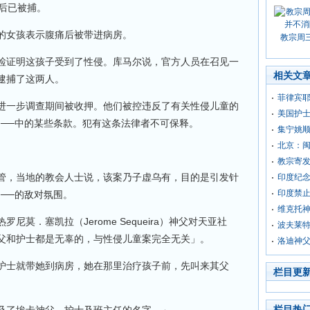
诉后已被捕。
的女孩表示腹痛后被带进病房。
教宗周
检证明这孩子受到了性侵。库马尔说，官方人员在召见一
相关文
逮捕了这两人。
菲律宾
进一步调查期间被收押。他们被控违反了有关性侵儿童的
美国护
》──中的某些条款。犯有这条法律者不可保释。
集宁姚
北京：
教宗寄
管，当地的教会人士说，该案乃子虚乌有，目的是引发针
印度纪
印度禁
──的敌对氛围。
维克托
莫．塞凯拉（Jerome Sequeira）神父对天亚社
波夫莱
父和护士都是无辜的，与性侵儿童案完全无关」。
洛迪神
护士就带她到病房，她在那里治疗孩子前，先叫来其父
栏目更
栏目热