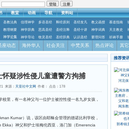
：
书
教堂
动画
导航
资料站
圣教法典
信理神学
多语圣经
释经原则
圣经发凡
教义函授
慕道指南
教理纲要
神学辞典
思高圣经
圣经注释
圣经十讲
神学词典
天主教史
神学论集
神学导论
牧灵圣经
圣经辞典
认识圣经
要理问答
祈祷手册
圣座动态
海外华人
社会关注
中梵关系
热点评论
其它
推荐资
士怀疑涉性侵儿童遭警方拘捕
河北保
-21 来源：
天亚社中文网
作者： 点击：
178
学校里，有一名神父与一位护士被控性侵一名九岁女孩，
闽东教
man Kumar）说，该区由耶稣会管理的德诺比利学校，
郭希锦
 Ekka）神父和护士埃梅伦西亚．洛门加（Emerencia