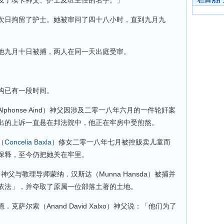
及了埃卡神父、护士及班主任的名字。」
次日拘留了护士。她被审问了四十八小时，直到九月九
他九月十日被捕，两人在同一天出庭受审。
构已有一段时间。
phonse Aind）神父因涉及二零一八年六月的一件轮奸案
出的上诉一直悬在邦法院中，他正在牢房中受煎熬。
（
Concelia Baxla
）修女二零一八年七月被控贩卖儿童而
保释，至今仍把她关在牢里。
神父与教理导师蒙纳．汉斯达（Munna Hansda）被捕并
依法」，并夺取了原属一位部落土著的土地。
萨尔索（Anand David Xalxo）神父说：「他们为了