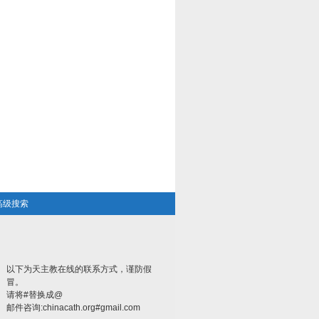
高级搜索
以下为天主教在线的联系方式，谨防假
冒。
请将#替换成@
邮件咨询:chinacath.org#gmail.com