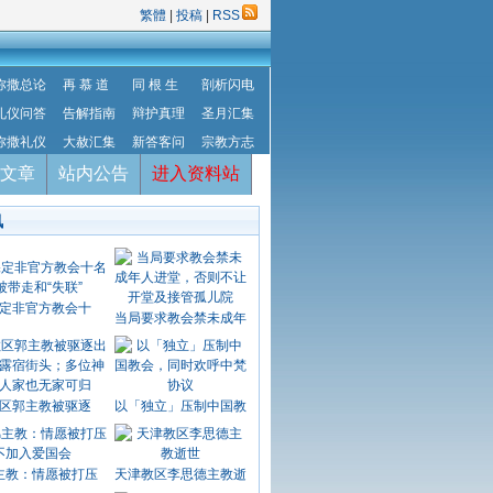
繁體
|
投稿
|
RSS
弥撒总论
再 慕 道
同 根 生
剖析闪电
礼仪问答
告解指南
辩护真理
圣月汇集
弥撒礼仪
大赦汇集
新答客问
宗教方志
文章
站内公告
进入资料站
讯
定非官方教会十
当局要求教会禁未成年
区郭主教被驱逐
以「独立」压制中国教
主教：情愿被打压
天津教区李思德主教逝