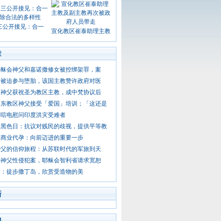
三公开接见：合一
宣化教区崔泰助理主教
章
耶稣会神父和嘉诺撒修女被控绑架罪，案
士被迫参与堕胎，该国主教赞许政府对医
顺神父获祝圣为教区主教，成中梵协议后
闽东教区神父接受「爱国」培训；「这还是
发唁电慰问印度洪灾受难者
念黑色日：抗议对贱民的歧视，提供平等教
止商业代孕：向前迈进的重要一步
神父的信仰旅程：从苏联时代的军旅到天
特神父性侵犯案，耶稣会智利省请求宽恕
父：徒步撒丁岛，欣赏受造物的美
新
门