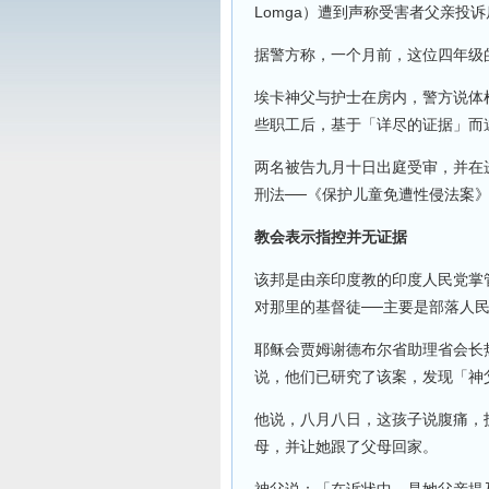
Lomga）遭到声称受害者父亲投
据警方称，一个月前，这位四年级
埃卡神父与护士在房内，警方说体
些职工后，基于「详尽的证据」而
两名被告九月十日出庭受审，并在
刑法──《保护儿童免遭性侵法案
教会表示指控并无证据
该邦是由亲印度教的印度人民党掌
对那里的基督徒──主要是部落人民
耶稣会贾姆谢德布尔省助理省会长热罗尼
说，他们已研究了该案，发现「神
他说，八月八日，这孩子说腹痛，
母，并让她跟了父母回家。