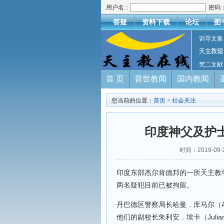
用户名：
密码
答疑
资料下载
论坛
图
训导文集
天主教理
梵二文献
首 页
普世教闻
国内教闻
您当前的位置：
首页
>
社会关注
印度神父及护
时间：2019-09
印度东部杰尔肯德邦的一所天主教
两名疑犯目前已被拘留。
丹巴德区警察局长哈曼．库马尔（A
他们的副校长朱利安．埃卡（Julian