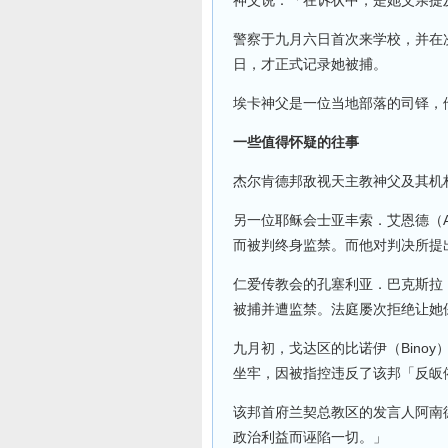
神父说：「在诉状中，是她父亲提
警察于九月六日首次来学校，并在
日，才正式记录她被捕。
埃卡神父是一位当地部落的司铎，
一些值得怀疑的往事
杰尔肯德邦敌视天主教神父及其机
另一位耶稣会士亚丰索．艾恩德（Al
而被判终身监禁。而他对判决所提
仁爱传教会的孔塞利亚．巴克斯拉
被捕并遭监禁。法庭屡次拒绝让她
九月初，戈达区的比诺伊（Binoy）
坐牢，因被指控违反了该邦「反皈
该邦首府兰契总教区的发言人阿南德．克
政治利益而诬陷一切。」