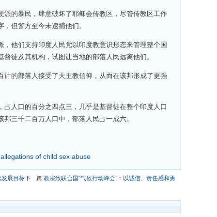
硬派的暴民，肆意破坏了耶稣会传教区，尽管传教区工作
字，但警方至今未逮捕他们。
派，他们支持印度人民党以印度教意识形态来管理整个国
基督徒及其机构，试图让当地的部落人民远离他们。
百计的部落人接受了天主教信仰，从而在该邦形成了更强
，占人口的百分之四点三，几乎是基督徒在整个印度人口
该邦三千二百万人口中，部落人民占一成六。
 allegations of child sex abuse
续发展目标
下一篇:
教宗致联合国“气候行动峰会”：以诚信、责任感和勇