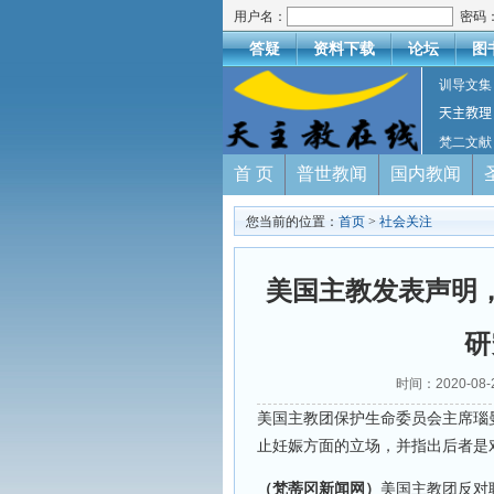
用户名：
密码
答疑
资料下载
论坛
图
训导文集
天主教理
梵二文献
首 页
普世教闻
国内教闻
您当前的位置：
首页
>
社会关注
美国主教发表声明
研
时间：2020-08
美国主教团保护生命委员会主席瑙
止妊娠方面的立场，并指出后者是
（梵蒂冈新闻网）
美国主教团反对