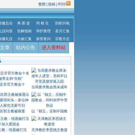
繁體
|
投稿
|
RSS
弥撒总论
再 慕 道
同 根 生
剖析闪电
礼仪问答
告解指南
辩护真理
圣月汇集
弥撒礼仪
大赦汇集
新答客问
宗教方志
文章
站内公告
进入资料站
讯
定非官方教会十
当局要求教会禁未成年
区郭主教被驱逐
以「独立」压制中国教
主教：情愿被打压
天津教区李思德主教逝