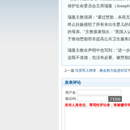
保护生命委员会主席瑙曼（Josep
瑙曼主教强调：“通过堕胎，杀死
终止妊娠侵犯了所有未出生婴儿的
的母亲。”主教接著指出：“美国
于推动堕胎而非提高公共卫生服务
瑙曼主教在声明中也写到：“进一
这既不道德，也没有必要。被堕胎
上一篇:
马里军人哗变，教会努力促进对话
发表评论
用户名:
验证码:
发布人身攻击、辱骂性评论者，将被褫夺