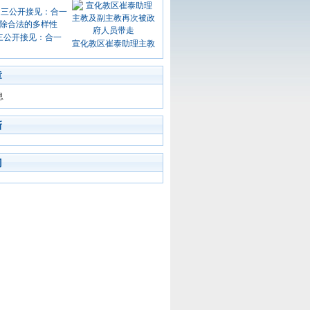
三公开接见：合一
宣化教区崔泰助理主教
章
息
新
门