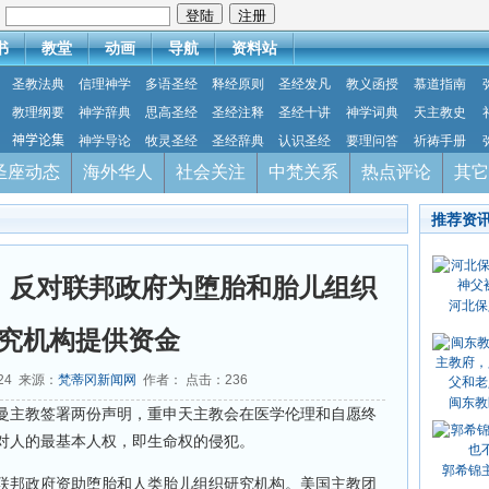
：
书
教堂
动画
导航
资料站
圣教法典
信理神学
多语圣经
释经原则
圣经发凡
教义函授
慕道指南
教理纲要
神学辞典
思高圣经
圣经注释
圣经十讲
神学词典
天主教史
神学论集
神学导论
牧灵圣经
圣经辞典
认识圣经
要理问答
祈祷手册
圣座动态
海外华人
社会关注
中梵关系
热点评论
其它
推荐资
，反对联邦政府为堕胎和胎儿组织
河北保
究机构提供资金
-24 来源：
梵蒂冈新闻网
作者： 点击：
236
闽东教
曼主教签署两份声明，重申天主教会在医学伦理和自愿终
对人的最基本人权，即生命权的侵犯。
郭希锦
联邦政府资助堕胎和人类胎儿组织研究机构。美国主教团