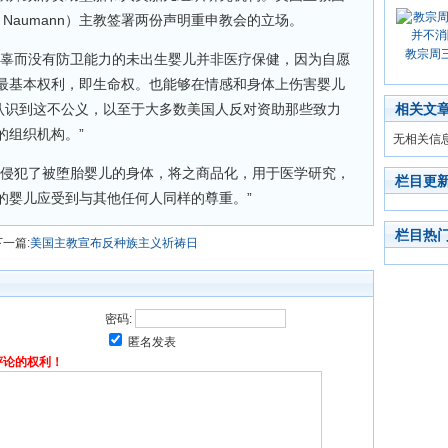
h Naumann）主教签署两份声明重申教会的立场。
教宗周
无辜而没有防卫能力的未出生婴儿并非医疗保健，因为自愿
最基本权利，即生命权。也能够在情感和身体上伤害婴儿
人认识到这不公义，以至于大多数美国人反对资助那些致力
相关文
的组织机构。”
无相关信
步侵犯了被堕胎婴儿的身体，将之商品化，用于医学研究，
栏目更
的婴儿应受到与其他任何人同样的尊重。”
栏目热
下一篇:
美国主教宣布反种族主义祈祷日
密码:
匿名发表
评论的权利！