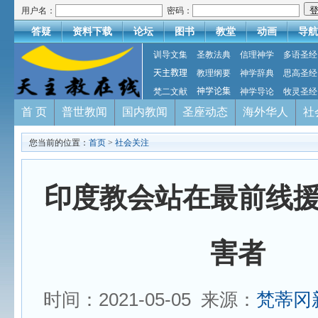
用户名：
密码：
答疑
资料下载
论坛
图书
教堂
动画
导航
训导文集
圣教法典
信理神学
多语圣经
天主教理
教理纲要
神学辞典
思高圣经
梵二文献
神学论集
神学导论
牧灵圣经
首 页
普世教闻
国内教闻
圣座动态
海外华人
社
您当前的位置：
首页
>
社会关注
印度教会站在最前线
害者
时间：2021-05-05 来源：
梵蒂冈