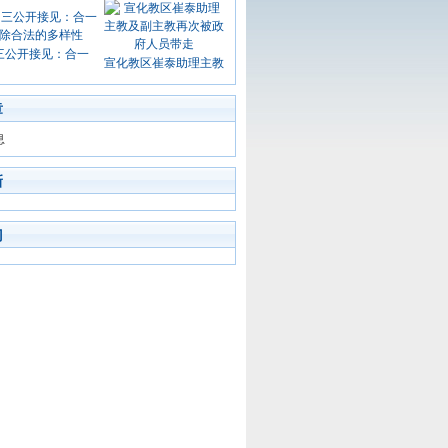
三公开接见：合一
宣化教区崔泰助理主教
章
息
新
门