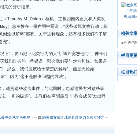
0月相关的分析结果。
教宗周
imothy M. Dolan）枢机、主教团国内正义和人类发
Coakley）总主教在一份声明中写道，“这些破坏文物行动，其
相关文
见到难以解释”都有。关于这种现象，还有很多我们不了解
恩宠”。
无相关信
况下”，要为犯下此类行为的人“祈祷并宽恕他们”。神长们
栏目更
惩罚我们过去的一些错误，那么我们要与对方和好。如果是
们，那么，我们应该给予清楚的解释”。但是无论如
栏目热
束”，因为“这不是解决问题的方法”。
而出，谴责这些攻击事件，与此同时，也感谢警方对这些事
进一步的破坏”。主教们在声明最后向“教会成员”发出呼
风暴中会见罗马教皇
下一篇:
缅甸修女成全球深具影响力百位女性之一