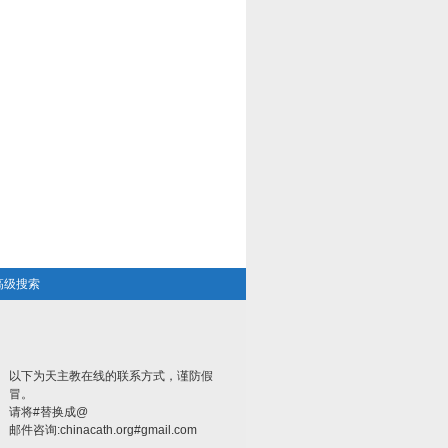
高级搜索
以下为天主教在线的联系方式，谨防假
冒。
请将#替换成@
邮件咨询:chinacath.org#gmail.com