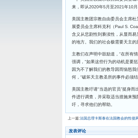
来，即从2020年5月至2021年1
美国主教团宗教自由委员会主席杜兰（T
展委员会主席科克利（Paul S. 
含义从悲剧性到亵渎性，从显而易
的地方。我们的社会极需要天主的
主教们在声明中鼓励道，“在所有情
强调，“如果这些行为的动机是要
因为不了解我们的教导因而恼怒我
何，“破坏天主教圣所的事件必须结
美国主教吁请“当选的官员”挺身
件进行调查，并采取适当措施来预防
吁，寻求他们的帮助。
上一篇:
法国总理卡斯泰在法国教会的性侵
发表评论