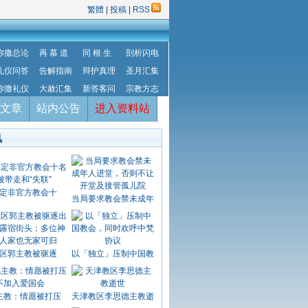
繁體
|
投稿
|
RSS
弥撒总论
再 慕 道
同 根 生
剖析闪电
礼仪问答
告解指南
辩护真理
圣月汇集
弥撒礼仪
大赦汇集
新答客问
宗教方志
文章
站内公告
进入资料站
讯
定非官方教会十
当局要求教会禁未成年
区郭主教被驱逐
以「独立」压制中国教
主教：情愿被打压
天津教区李思德主教逝