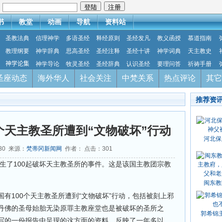
：
书
教堂
动画
导航
资料站
圣教法典
信理神学
多语圣经
释经原则
圣经发凡
教义函授
慕道指南
教理纲要
神学辞典
思高圣经
圣经注释
圣经十讲
神学词典
天主教史
神学论集
神学导论
牧灵圣经
圣经辞典
认识圣经
要理问答
祈祷手册
圣座动态
海外华人
社会关注
中梵关系
热点评论
其它
推荐资
天主教圣所遭到“文物破坏”行动
河北保
-30 来源：
梵蒂冈新闻网
作者： 点击：
301
美国发生了100起破坏天主教圣所的事件。这是该国主教团宗教
。
闽东教
国有100个天主教圣所遭到“文物破坏”行动，包括被刻上邪
丹佛的圣母始胎无染原罪主教座堂也是被破坏的圣所之
郭希锦
写的一份报告中呈现的这方面的资料，反映了一年多以