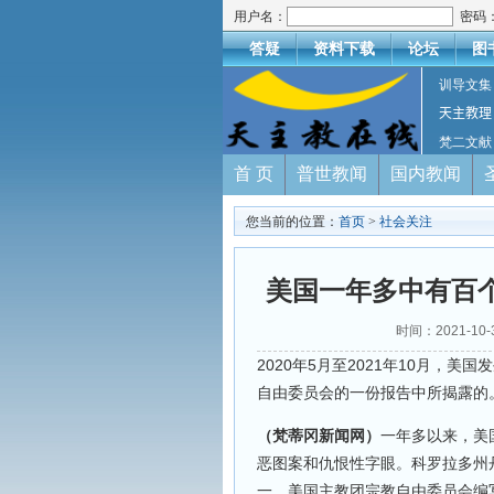
用户名：
密码
答疑
资料下载
论坛
图
训导文集
天主教理
梵二文献
首 页
普世教闻
国内教闻
您当前的位置：
首页
>
社会关注
美国一年多中有百个
时间：2021-10
2020年5月至2021年10月，
自由委员会的一份报告中所揭露的
（梵蒂冈新闻网）
一年多以来，美
恶图案和仇恨性字眼。科罗拉多州
一。美国主教团宗教自由委员会编