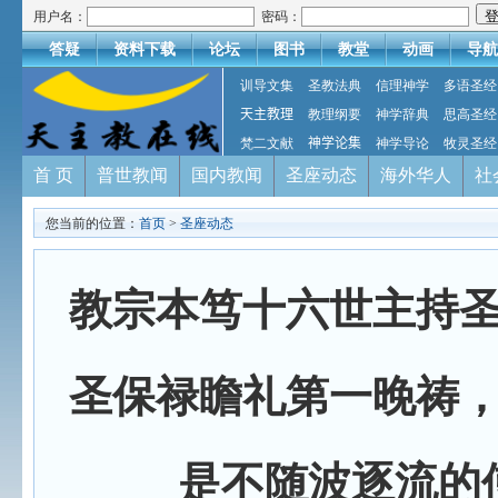
用户名：
密码：
答疑
资料下载
论坛
图书
教堂
动画
导航
训导文集
圣教法典
信理神学
多语圣经
天主教理
教理纲要
神学辞典
思高圣经
梵二文献
神学论集
神学导论
牧灵圣经
首 页
普世教闻
国内教闻
圣座动态
海外华人
社
您当前的位置：
首页
>
圣座动态
教宗本笃十六世主持
圣保禄瞻礼第一晚祷
是不随波逐流的