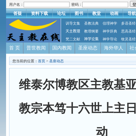
用户名：
密码：
答疑
资料下载
论坛
图书
教堂
动画
导航
训导文集
圣教法典
信理神学
多语圣经
天主教理
教理纲要
神学辞典
思高圣经
梵二文献
神学论集
神学导论
牧灵圣经
首 页
普世教闻
国内教闻
圣座动态
海外华人
社
您当前的位置：
首页
>
圣座动态
维泰尔博教区主教基
教宗本笃十六世上主
动