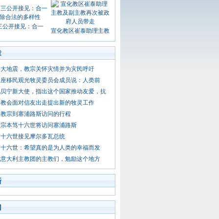
三公开接见：合一
宣化教区崔泰助理主教
章
海大地震，教宗关怀灾情并为灾民呼吁
圣座移民观光牧灵委员会成员说：人类前
见贝宁新大使，指出这个国家推动友爱，抗
：教会面对信友出走提出新的牧灵工作
表教宗到塞浦路斯访问的行程
教宗本笃十六世将访问塞浦路斯
笃十六世接见摩尔多瓦总统
笃十六世：希望真的是为人类的幸福而发
见意大利主教团的主教们，勉励这个地方
新
门