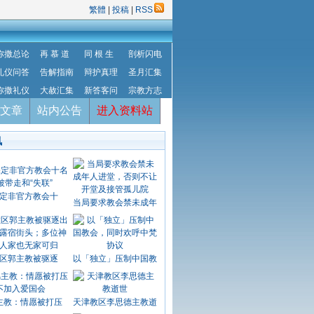
繁體
|
投稿
|
RSS
弥撒总论
再 慕 道
同 根 生
剖析闪电
礼仪问答
告解指南
辩护真理
圣月汇集
弥撒礼仪
大赦汇集
新答客问
宗教方志
文章
站内公告
进入资料站
讯
定非官方教会十
当局要求教会禁未成年
区郭主教被驱逐
以「独立」压制中国教
主教：情愿被打压
天津教区李思德主教逝