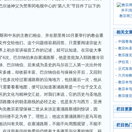
巴尔迪神父为梵蒂冈电视中心的“第八天”节目作了以下的
教宗周
相关文
斯和中东的主教们相会、并在那里将10月要举行的教会重
中国青
文件交给他们。这个问题很容易回答。只需要阅读宗徒大
教宗向
界上初步宣讲福音工作的记述，就可以知道。在宗徒大事
教宗接
了6次。巴尔纳伯来自塞浦路斯，他是首批加入耶路撒冷宗
伊拉克
禄、巴尔纳伯、后来成为圣史的马尔谷三人第一次出外传
正式发
灾多难，却收获丰富。巴尔纳伯在与保禄分开后，又回到
六月份
行也多次经过塞浦路斯的沿海地方，包括最后一次，他从
教宗本
只需要看看地图，便可以知道塞浦路斯是一个位于交叉点
教宗本
区的文化与精神交汇处。对我们来说，它的历史与圣地息
教宗接
耶路撒冷的朝圣路线的必经之处，也是东方与西方，亚洲
为先教宗若望保禄二世从未涉足塞浦路斯感到惊讶，因
栏目更
访问便不足为奇了。理想上，他这次塞浦路斯行是马耳他
地访问有关联。在塞浦路斯，不能不向周围观望，不能不
栏目热
。在这所有信徒热爱但仍然有太多痛苦与分离的地区，福