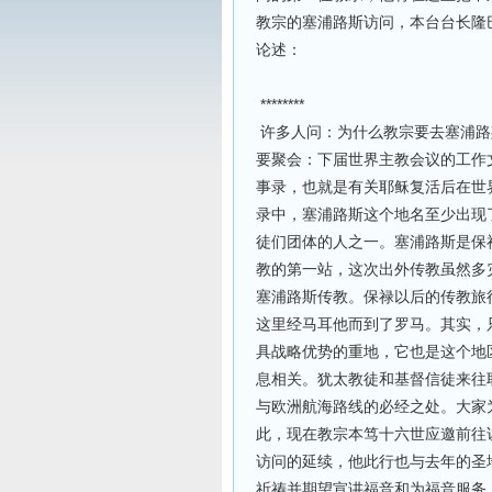
教宗的塞浦路斯访问，本台台长隆
论述：
********
许多人问：为什么教宗要去塞浦路
要聚会：下届世界主教会议的工作
事录，也就是有关耶稣复活后在世
录中，塞浦路斯这个地名至少出现
徒们团体的人之一。塞浦路斯是保
教的第一站，这次出外传教虽然多
塞浦路斯传教。保禄以后的传教旅
这里经马耳他而到了罗马。其实，
具战略优势的重地，它也是这个地
息相关。犹太教徒和基督信徒来往
与欧洲航海路线的必经之处。大家
此，现在教宗本笃十六世应邀前往
访问的延续，他此行也与去年的圣
祈祷并期望宣讲福音和为福音服务