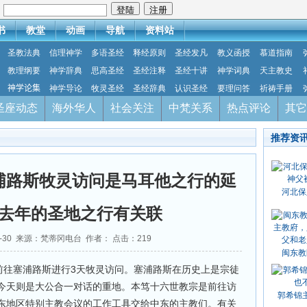
：
书
教堂
动画
导航
资料站
圣教法典
信理神学
多语圣经
释经原则
圣经发凡
教义函授
慕道指南
教理纲要
神学辞典
思高圣经
圣经注释
圣经十讲
神学词典
天主教史
神学论集
神学导论
牧灵圣经
圣经辞典
认识圣经
要理问答
祈祷手册
圣座动态
海外华人
社会关注
中梵关系
热点评论
其它
推荐资
浦路斯牧灵访问是马耳他之行的延
河北保
去年的圣地之行有关联
05-30 来源：梵蒂冈电台 作者： 点击：
219
闽东教
前往塞浦路斯进行3天牧灵访问。塞浦路斯在历史上是宗徒
今天则是大公合一对话的重地。本笃十六世教宗是前往访
郭希锦
东地区特别主教会议的工作工具交给中东的主教们。有关