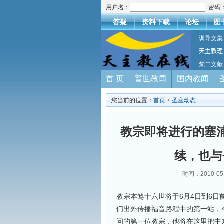
用户名：
密码
答疑
资料下载
论坛
图
训导文集
天主教理
梵二文献
首 页
普世教闻
国内教闻
您当前的位置：
首页
>
圣座动态
教宗即将进行的塞
续，也与
时间：2010-
教宗本笃十六世将于6月4日到6日
们出外传播福音路程中的第一站，
问的第一位教宗，他将在这里把中