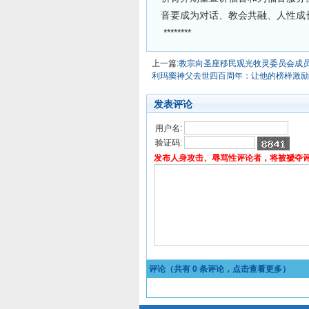
音要成为对话、教会共融、人性成
********
上一篇:
教宗向圣座移民观光牧灵委员会成
利玛窦神父去世四百周年：让他的榜样激励
发表评论
用户名:
验证码:
发布人身攻击、辱骂性评论者，将被褫夺
评论（共有
0
条评论，点击查看更多）