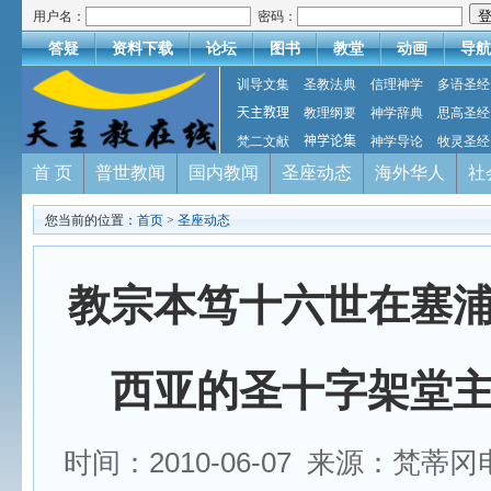
用户名：
密码：
答疑
资料下载
论坛
图书
教堂
动画
导航
训导文集
圣教法典
信理神学
多语圣经
天主教理
教理纲要
神学辞典
思高圣经
梵二文献
神学论集
神学导论
牧灵圣经
首 页
普世教闻
国内教闻
圣座动态
海外华人
社
您当前的位置：
首页
>
圣座动态
教宗本笃十六世在塞
西亚的圣十字架堂
时间：2010-06-07 来源：梵蒂