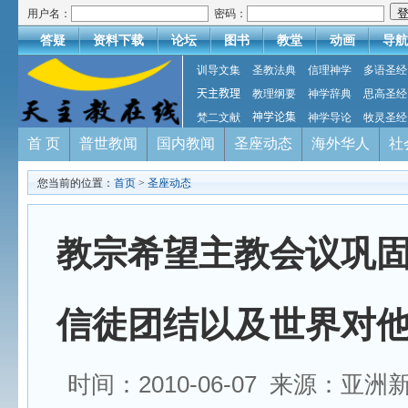
用户名：
密码：
答疑
资料下载
论坛
图书
教堂
动画
导航
训导文集
圣教法典
信理神学
多语圣经
天主教理
教理纲要
神学辞典
思高圣经
梵二文献
神学论集
神学导论
牧灵圣经
首 页
普世教闻
国内教闻
圣座动态
海外华人
社
您当前的位置：
首页
>
圣座动态
教宗希望主教会议巩
信徒团结以及世界对
时间：2010-06-07 来源：亚