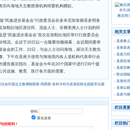
教宗向海地天主教慈善机构明爱机构赠款。
教宗周
值“民族进步基金会”行政委员会在多米尼加首都圣多明各
及加勒比地区原住民、混血人士、非裔美洲人士计划的经
相关文
这是“民族进步基金会”首次在加勒比地区举行行政委员会
圣座教
际情况。会议于20日以一台隆重弥撒揭幕，会议期间要举
圣座发表
基金会的工作。22日，与会人士访问海地，探访天主教负
圣座万
撒。下午在圣座大使馆与海地境内各人道机构代表举行会
圣座驻海
通告最后指出，基金会今年在20个国家中进行230个援
圣座宗
公共设施、教育、医疗各方面的需要。
联合国
圣座经济
宗任命印度总主教弗朗西斯·阿西西·朱利卡特为圣座驻联合国新常任观
圣座以
圣座与
栏目更
密码:
匿名发表
栏目热
评论的权利！