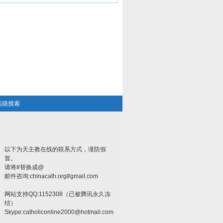
高级搜索
以下为天主教在线的联系方式，谨防假
冒。
请将#替换成@
邮件咨询:chinacath.org#gmail.com
网站支持QQ:1152308（已被腾讯永久冻
结）
Skype:
catholiconline2000@hotmail.com