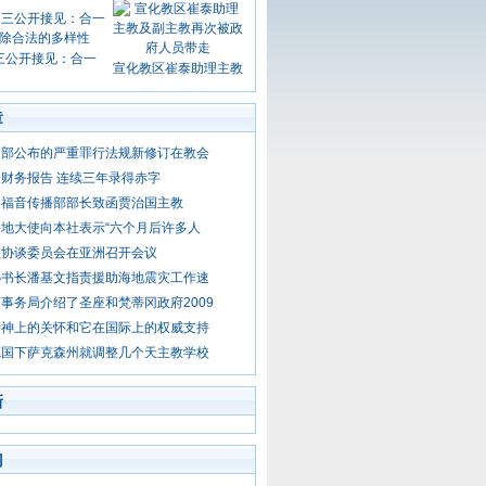
三公开接见：合一
宣化教区崔泰助理主教
章
义部公布的严重罪行法规新修订在教会
财务报告 连续三年录得赤字
民福音传播部部长致函贾治国主教
地大使向本社表示“六个月后许多人
教协谈委员会在亚洲召开会议
秘书长潘基文指责援助海地震灾工作速
事务局介绍了圣座和梵蒂冈政府2009
精神上的关怀和它在国际上的权威支持
德国下萨克森州就调整几个天主教学校
新
门