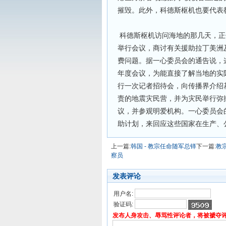
摧毁。此外，科德斯枢机也要代表
科德斯枢机访问海地的那几天，正
举行会议，商讨有关援助拉丁美洲
费问题。据一心委员会的通告说，
年度会议，为能直接了解当地的实
行一次记者招待会，向传播界介绍
责的地震灾民营，并为灾民举行弥
议，并参观明爱机构。一心委员会的
助计划，来回应这些国家在生产、
上一篇:
韩国 - 教宗任命随军总铎
下一篇:
教
察员
发表评论
用户名:
验证码:
发布人身攻击、辱骂性评论者，将被褫夺