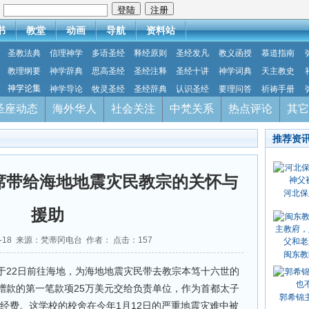
：
书
教堂
动画
导航
资料站
圣教法典
信理神学
多语圣经
释经原则
圣经发凡
教义函授
慕道指南
教理纲要
神学辞典
思高圣经
圣经注释
圣经十讲
神学词典
天主教史
神学论集
神学导论
牧灵圣经
圣经辞典
认识圣经
要理问答
祈祷手册
圣座动态
海外华人
社会关注
中梵关系
热点评论
其它
推荐资
席带给海地地震灾民教宗的关怀与
河北保
援助
07-18 来源：梵蒂冈电台 作者： 点击：
157
闽东教
于22日前往海地，为海地地震灾民带去教宗本笃十六世的
赠款的第一笔款项25万美元交给负责单位，作为首都太子
郭希锦
经费。这学校的校舍在今年1月12日的严重地震灾难中被