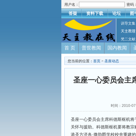
用户名：
密码
答疑
资料下载
论坛
图
训导文集
天主教理
梵二文献
首 页
普世教闻
国内教闻
您当前的位置：
首页
>
圣座动态
圣座一心委员会主
时间：2010-
圣座一心委员会主席科德斯枢机将
关怀与援助。科德斯枢机要将教宗
港圣方济各·撒肋爵学校校舍重建的