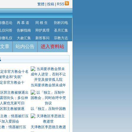
繁體
|
投稿
|
RSS
弥撒总论
再 慕 道
同 根 生
剖析闪电
礼仪问答
告解指南
辩护真理
圣月汇集
弥撒礼仪
大赦汇集
新答客问
宗教方志
文章
站内公告
进入资料站
讯
定非官方教会十
当局要求教会禁未成年
区郭主教被驱逐
以「独立」压制中国教
主教：情愿被打压
天津教区李思德主教逝