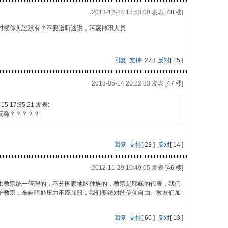
2013-12-24 18:53:00 发表
[48 楼]
时候你见过没有？不要道听途说，污蔑神职人员
回复
支持
[
27
]
反对
[
15
]
2013-05-14 20:22:33 发表
[47 楼]
15 17:35:21 发表:
获释？？？？？
回复
支持
[
23
]
反对
[
14
]
2012-11-29 10:49:05 发表
[46 楼]
由教宗统一管理的，不分国家地区种族的，教宗是耶稣的代表，我们
护教宗，来自暗处压力不应屈服，我们要绝对的信仰自由。教友们加
回复
支持
[
60
]
反对
[
13
]