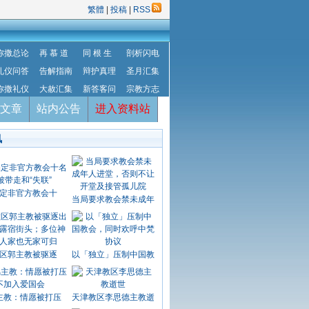
繁體
|
投稿
|
RSS
弥撒总论
再 慕 道
同 根 生
剖析闪电
礼仪问答
告解指南
辩护真理
圣月汇集
弥撒礼仪
大赦汇集
新答客问
宗教方志
文章
站内公告
进入资料站
讯
定非官方教会十
当局要求教会禁未成年
区郭主教被驱逐
以「独立」压制中国教
主教：情愿被打压
天津教区李思德主教逝