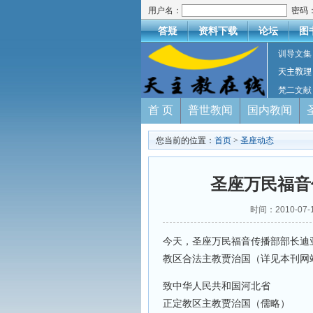
用户名：
密码
答疑
资料下载
论坛
图
训导文集
天主教理
梵二文献
首 页
普世教闻
国内教闻
您当前的位置：
首页
>
圣座动态
圣座万民福音
时间：2010-07
今天，圣座万民福音传播部部长迪
教区合法主教贾治国（详见本刊网站08
致中华人民共和国河北省
正定教区主教贾治国（儒略）