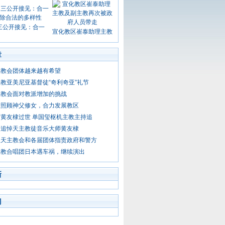
三公开接见：合一
宣化教区崔泰助理主教
章
主教会团体越来越有希望
教亚美尼亚基督徒“奇利奇亚”礼节
主教会面对教派增加的挑战
教照顾神父修女，合力发展教区
黄友棣过世 单国玺枢机主教主持追
会追悼天主教徒音乐大师黄友棣
坦天主教会和各届团体指责政府和警方
主教合唱团日本遇车祸，继续演出
新
门