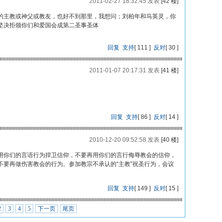
2011-02-27 18:32:45 发表
[42 楼]
的主教或神父或教友，也好不到那里，我想问；刘柏年和马英灵，你
坚决拒领你们和爱国会成第二圣事圣体
回复
支持
[
111
]
反对
[
30
]
2011-01-07 20:17:31 发表
[41 楼]
回复
支持
[
86
]
反对
[
14
]
2010-12-20 09:52:58 发表
[40 楼]
用你们的言语行为捍卫信仰，不要再用你们的言行侮辱教会的信仰，
不要再做伤害教会的行为。参加教宗不承认的“主教”祝圣行为，会议
回复
支持
[
149
]
反对
[
15
]
2
3
4
5
下一页
尾页