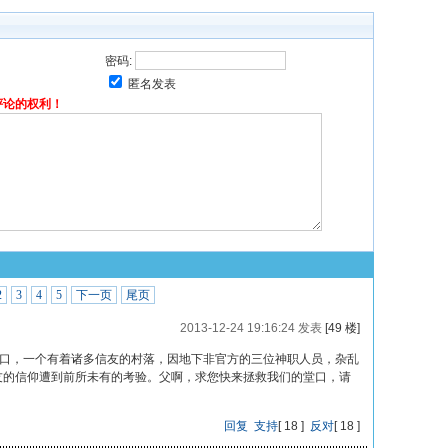
密码:
匿名发表
评论的权利！
2
3
4
5
下一页
尾页
2013-12-24 19:16:24 发表
[49 楼]
堂口，一个有着诸多信友的村落，因地下非官方的三位神职人员，杂乱
教友的信仰遭到前所未有的考验。父啊，求您快来拯救我们的堂口，请
回复
支持
[
18
]
反对
[
18
]