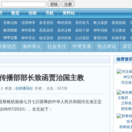
：
书
教堂
动画
导航
资料站
圣教法典
信理神学
多语圣经
释经原则
圣经发凡
教义函授
慕道指南
教理纲要
神学辞典
思高圣经
圣经注释
圣经十讲
神学词典
天主教史
神学论集
神学导论
牧灵圣经
圣经辞典
认识圣经
要理问答
祈祷手册
圣座动态
海外华人
社会关注
中梵关系
热点评论
其它
推荐资
传播部部长致函贾治国主教
河北保
-13 来源：
信仰通讯社
作者： 点击：
33728
亚斯枢机致函七月七日获释的中华人民共和国河北省正定
/07/2010）。全文如下：
闽东教
郭希锦