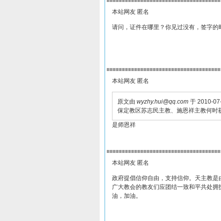
本站网友 匿名
请问，证件在哪里？你见过没有，签字的
本站网友 匿名
原文由
wyzhy.hui@qq.com
于 2010-07-
保定教区苏志民主教、施恩祥主教何时
是师恩祥
本站网友 匿名
政府提倡信仰自由，支持信仰。天主教是
广大教会的教友们应团结一致和平共处拥
油，加油。