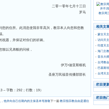
二零一零年七月十三日
罗马
教宗周
相关文
到您的住所。此消息使我非常高兴，教宗本人向您和您教
福。
蒙古天
的祝愿，并保证对你们的祈祷。
访问天主
印度天
您致以兄弟般的问候，
海门主
音乐大师
台湾教
伊万•迪亚斯枢机
巴基斯
台湾天
圣座万民福音传播部部长
栏目更
07/13 – 字数：292；行数：19）
栏目热
人，他并向自己任期内的主保圣本笃致敬
下一篇:
教宗指宗教自由是通往