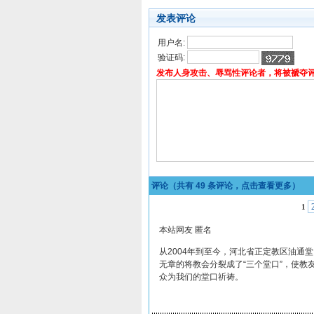
发表评论
用户名:
验证码:
发布人身攻击、辱骂性评论者，将被褫夺
评论（共有
49
条评论，点击查看更多）
1
本站网友 匿名
从2004年到至今，河北省正定教区油通
无章的将教会分裂成了“三个堂口”，使
众为我们的堂口祈祷。