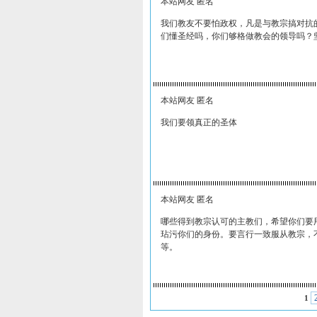
本站网友 匿名
我们教友不要怕政权，凡是与教宗搞对抗
们懂圣经吗，你们够格做教会的领导吗？
本站网友 匿名
我们要领真正的圣体
本站网友 匿名
哪些得到教宗认可的主教们，希望你们要
玷污你们的身份。要言行一致服从教宗，
等。
1