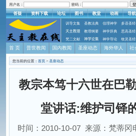
用户名：
密码：
答疑
资料下载
论坛
图书
教堂
动画
导航
训导文集
圣教法典
信理神学
多语圣经
天主教理
教理纲要
神学辞典
思高圣经
梵二文献
神学论集
神学导论
牧灵圣经
首 页
普世教闻
国内教闻
圣座动态
海外华人
社
您当前的位置：
首页
>
圣座动态
教宗本笃十六世在巴
堂讲话:维护司铎
时间：2010-10-07 来源：梵蒂