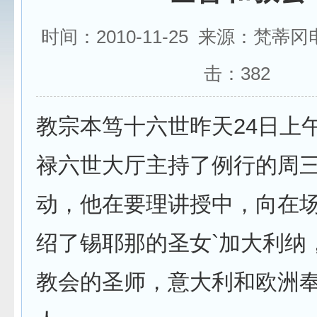
时间：2010-11-25 来源：梵蒂
击：
382
教宗本笃十六世昨天24日上
禄六世大厅主持了例行的周
动，他在要理讲授中，向在
绍了锡耶那的圣女`加大利纳
教会的圣师，意大利和欧洲