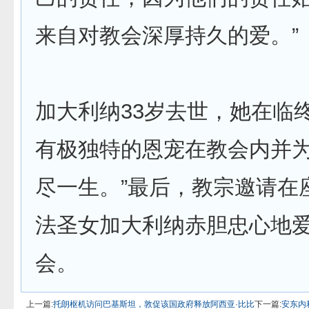
来自对教会深厚持久的爱。”
加大利纳33岁去世，她在临
有极独特的恩宠在教会内并
尽一生。”最后，教宗邀请在
法圣女加大利纳赤胆忠心地
会。
上一篇:
托朗枢机访问巴基斯坦，敦促该国政府释放阿西亚·比比
下一篇:
安东内