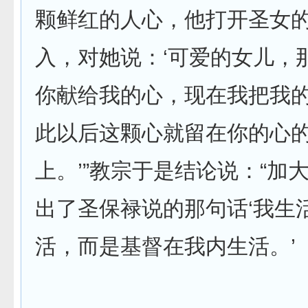
颗鲜红的人心，他打开圣女
入，对她说：‘可爱的女儿，
你献给我的心，现在我把我
此以后这颗心就留在你的心
上。’”教宗于是结论说：“加
出了圣保禄说的那句话‘我生
活，而是基督在我内生活。’（