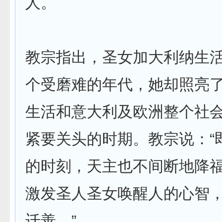
人。
教宗指出，圣女加大利纳生活
个受磨难的年代，她却照亮
生活和意大利及欧洲整个社
紧要关头的时期。教宗说：“
的时刻，天主也不间断地降
激发圣人圣女唤醒人的心智
迁善。”