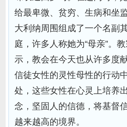
给最卑微、贫穷、生病和坐
大利纳周围组成了一个名副
庭，许多人称她为“母亲”。
示，教会在今天也从许多度
信徒女性的灵性母性的行动
处，这些女性在心灵上培养
念，坚固人的信德，将基督
越来越高的境界。