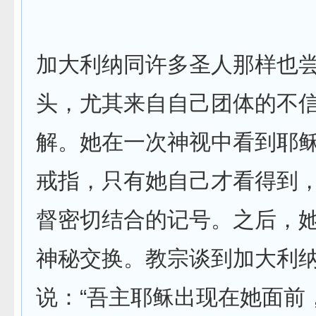
加大利纳同许多圣人那样也
头，尤其来自自己团体的不
解。她在一次神视中看到耶
戒指，只有她自己才看得到
督密切结合的记号。之后，
神秘交换。教宗谈到加大利
说：“吾主耶稣出现在她面前