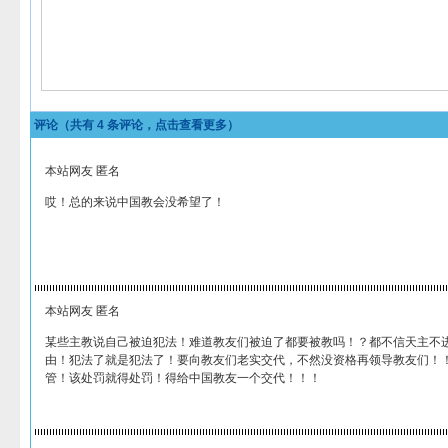
评论（共有
4
条评论，点击查看更多）
本站网友 匿名
哎！总的来说中国教会没希望了！
本站网友 匿名
某些主教说自己被迫犯法！难道教友们被迫了都要被教吗！？都不信天主不
由！犯法了就是犯法了！要向教友们老实交代，不然没资格再领导教友们！
管！该处罚就得处罚！得给中国教友一个交代！！！