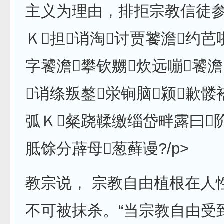
主义为理由，排拒宗教信徒
Ｋ担诮淘讨贾饕澹约
字饕澹攀钦嬲炊远嘣饕澹
诮绦叛鏊泶锏脑颍歉髅
弧Ｋ粲跷鞣缴缁岱畔露曰阶
胝馀分薜母葱藓谩?/p>
教宗说， 宗教自由植根在人
不可被抹杀。“当宗教自由受