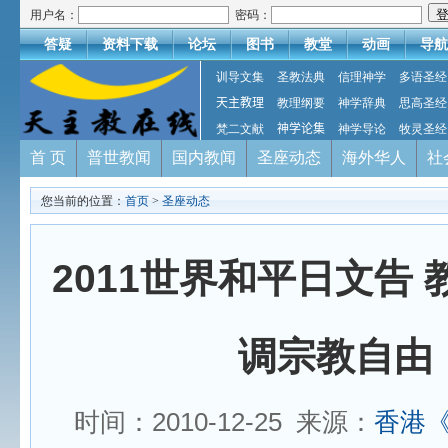
用户名：
密码：
答疑
资料下载
论坛
图书
教堂
动画
导航
训导文集
圣教法典
信理神学
多语圣经
天主教理
教理纲要
神学辞典
思高圣经
梵二文献
神学论集
神学导论
牧灵圣经
首 页
普世教闻
国内教闻
圣座动态
海外华人
社
您当前的位置：
首页
>
圣座动态
2011世界和平日文告
调宗教自由
时间：2010-12-25 来源：
香港