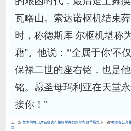
的艰困时代，最后走上瘫痪
瓦略山。索达诺枢机结束葬
时，称德斯库 尔枢机堪称为
藉”。他说：“‘全属于你’不
保禄二世的座右铭，也是他
铭。愿圣母玛利亚在天堂永
接你！”
上一篇:
梵蒂冈将出席在捷克布拉格举办的集邮和钱币展览
下一篇:
教宗在公开
篇