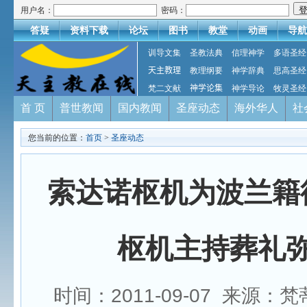
用户名：
密码：
答疑
资料下载
论坛
图书
教堂
动画
导航
训导文集
圣教法典
信理神学
多语圣经
天主教理
教理纲要
神学辞典
思高圣经
梵二文献
神学论集
神学导论
牧灵圣经
首 页
普世教闻
国内教闻
圣座动态
海外华人
社
您当前的位置：
首页
>
圣座动态
索达诺枢机为波兰籍
枢机主持葬礼
时间：2011-09-07 来源：