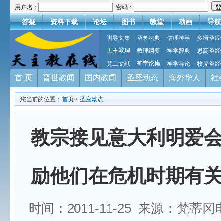
用户名：
密码：
答疑
资料下载
论坛
图书
教堂
动画
导航
训导文集
圣教法典
信理神学
多语圣经
天主教理
教理纲要
神学辞典
思高圣经
梵二文献
神学论集
神学导论
牧灵圣经
首 页
普世教闻
国内教闻
圣座动态
海外华人
社
您当前的位置：
首页
>
圣座动态
教宗接见意大利明爱
励他们在危机时期有
时间：2011-11-25 来源：梵蒂