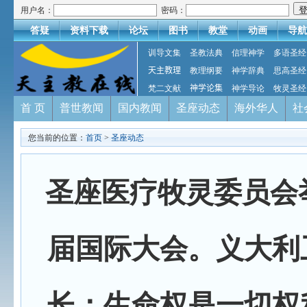
用户名：
密码：
答疑
资料下载
论坛
图书
教堂
动画
导航
训导文集
圣教法典
信理神学
多语圣经
天主教理
教理纲要
神学辞典
思高圣经
梵二文献
神学论集
神学导论
牧灵圣经
首 页
普世教闻
国内教闻
圣座动态
海外华人
社
您当前的位置：
首页
>
圣座动态
圣座医疗牧灵委员会
届国际大会。义大利
长：生命权是一切权