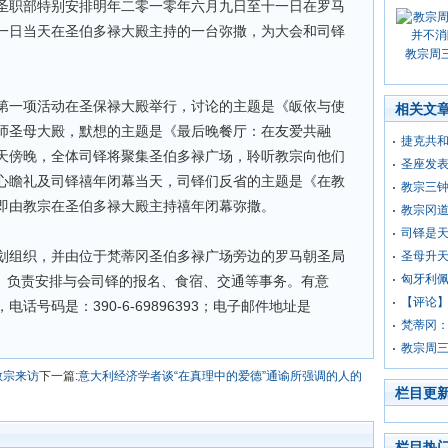
圣职部特别安排明年二零一零年六月九日至十一日在罗马
一日当天在圣伯多禄大殿主持的一台弥撒，为大会和司铎
教宗周
第一项活动在圣保禄大殿举行，讨论的主题是《皈依与使
相关文
师圣母大殿，默想的主题是《最后晚餐厅：在友爱共融
捷克共
天傍晚，全体司铎将聚集圣伯多禄广场，聆听教宗向他们
圣座发
心瞻礼及司铎禧年闭幕当天，司铎们反省的主题是《在教
教宗三
即由教宗在圣伯多禄大殿主持禧年闭幕弥撒。
教宗冈
司铎是天
划组织，并由位于梵蒂冈圣伯多禄广场旁边的罗马朝圣局
圣母升
匈牙利
egrinaggi）负责安排与会司铎的报名、食宿、交通等事务。有意
【评论
话号码是：390-6-69896393；电子邮件地址是
梵蒂冈
教宗周
教宗来访
下一篇:
意大利经济学者谈“在真理中的爱德”通谕所强调的人的
栏目更
栏目热