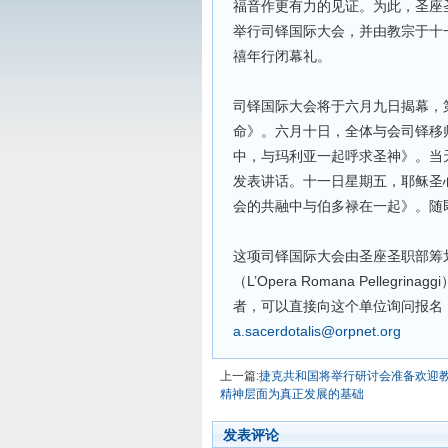
福音作更有力的见证。为此，圣座
举行司铎国际大会，并由教宗于十
禧年行闭幕礼。
司铎国际大会将于六月九日揭幕，
命》。六月十日，全体与会司铎移
中，与玛利亚一起呼求圣神》。当
发表讲话。十一日星期五，耶稣圣
会的共融中与伯多禄在一起》。随
这项司铎国际大会由圣座圣职部筹
（L’Opera Romana Pell
者，可以直接向这个单位询问报名，电
a.sacerdotalis@orpnet.org
上一篇:
捷克共和国将举行研讨会准备欢迎
精神层面为真正发展的基础
发表评论