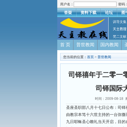
用户名：
密码
答疑
资料下载
论坛
图
训导文集
天主教理
梵二文献
首 页
普世教闻
国内教闻
您当前的位置：
首页
>
普世教闻
司铎禧年于二零一
司铎国际
时间：2009-08-
圣座圣职部八月十七日公布：司铎
由教宗本笃十六世主持的一台弥撒
九日耶稣圣心瞻礼当天开启，目的