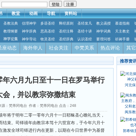
：
书
教堂
动画
导航
资料站
圣教法典
信理神学
多语圣经
释经原则
圣经发凡
教义函授
慕道指南
教理纲要
神学辞典
思高圣经
圣经注释
圣经十讲
神学词典
天主教史
神学论集
神学导论
牧灵圣经
圣经辞典
认识圣经
要理问答
祈祷手册
圣座动态
海外华人
社会关注
中梵关系
热点评论
其它
推荐资
零年六月九日至十一日在罗马举行
河北保
大会，并以教宗弥撒结束
18 来源：梵蒂冈电台 作者：梵蒂冈电台 点击：
248
闽东教
禧年将于明年二零一零年六月十一日耶稣圣心瞻礼当天，
而结束。司铎禧年由教宗本笃十六世宣布，于今年六月十
在激发全球司铎进行内在更新，以期在今日世界中为基督
郭希锦