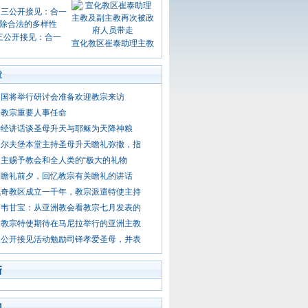
三公开接见：合一
宣化教区崔泰助理主教
章
和国将举行研讨会准备欢迎教宗来访
表教宗重要人事任命
钟经讲话谈圣母升天与耶稣为天降神粮
道尔夫堡本堂主持圣母升天瞻礼弥撒，指
主赐予教会和全人类的“极大的礼物
天瞻礼前夕，回忆教宗有关瞻礼的讲话
佩奇教区成立一千年，教宗派遣特使主持
】韦甘宝：从亚洲教会看教宗七月发表的
：教宗特使期待在马尼拉举行的亚洲主教
三公开接见活动勉励司铎孝爱圣母，并表
新
门