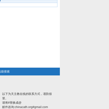
高级搜索
以下为天主教在线的联系方式，谨防假
冒。
请将#替换成@
邮件咨询:chinacath.org#gmail.com