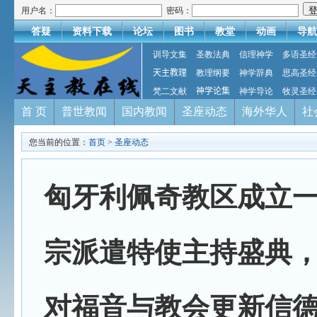
用户名：
密码：
答疑
资料下载
论坛
图书
教堂
动画
导航
训导文集
圣教法典
信理神学
多语圣经
天主教理
教理纲要
神学辞典
思高圣经
梵二文献
神学论集
神学导论
牧灵圣经
首 页
普世教闻
国内教闻
圣座动态
海外华人
社
您当前的位置：
首页
>
圣座动态
匈牙利佩奇教区成立
宗派遣特使主持盛典
对福音与教会更新信