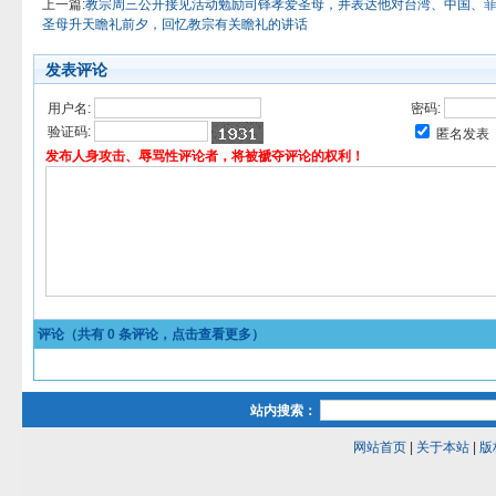
上一篇:
教宗周三公开接见活动勉励司铎孝爱圣母，并表达他对台湾、中国、
圣母升天瞻礼前夕，回忆教宗有关瞻礼的讲话
发表评论
用户名:
密码:
验证码:
匿名发表
发布人身攻击、辱骂性评论者，将被褫夺评论的权利！
评论（共有
0
条评论，点击查看更多）
站内搜索：
网站首页
|
关于本站
|
版