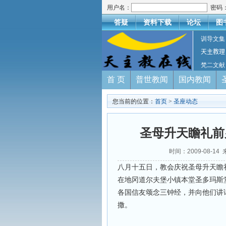
用户名：
密码
答疑
资料下载
论坛
图
训导文集
天主教理
梵二文献
首 页
普世教闻
国内教闻
您当前的位置：
首页
>
圣座动态
圣母升天瞻礼前
时间：2009-08-
八月十五日，教会庆祝圣母升天瞻
在地冈道尔夫堡小镇本堂圣多玛斯
各国信友颂念三钟经，并向他们讲
撒。