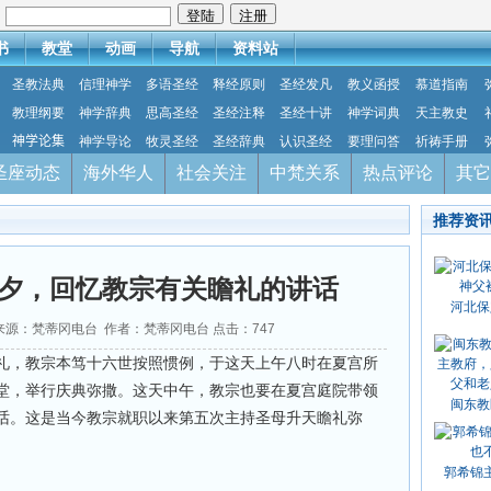
：
书
教堂
动画
导航
资料站
圣教法典
信理神学
多语圣经
释经原则
圣经发凡
教义函授
慕道指南
教理纲要
神学辞典
思高圣经
圣经注释
圣经十讲
神学词典
天主教史
神学论集
神学导论
牧灵圣经
圣经辞典
认识圣经
要理问答
祈祷手册
圣座动态
海外华人
社会关注
中梵关系
热点评论
其它
推荐资
夕，回忆教宗有关瞻礼的讲话
河北保
14 来源：梵蒂冈电台 作者：梵蒂冈电台 点击：
747
礼，教宗本笃十六世按照惯例，于这天上午八时在夏宫所
堂，举行庆典弥撒。这天中午，教宗也要在夏宫庭院带领
闽东教
话。这是当今教宗就职以来第五次主持圣母升天瞻礼弥
郭希锦