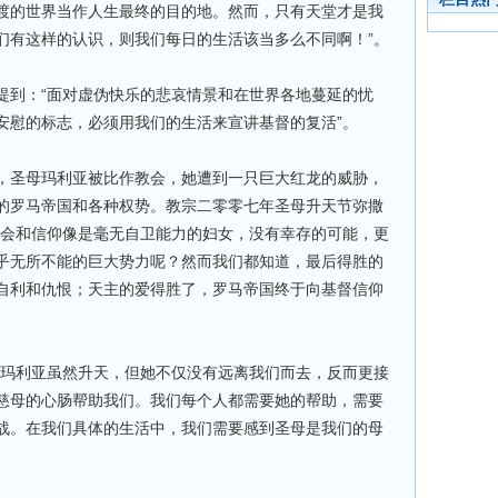
渡的世界当作人生最终的目的地。然而，只有天堂才是我
们有这样的认识，则我们每日的生活该当多么不同啊！”。
提到：“面对虚伪快乐的悲哀情景和在世界各地蔓延的忧
安慰的标志，必须用我们的生活来宣讲基督的复活”。
，圣母玛利亚被比作教会，她遭到一只巨大红龙的威胁，
的罗马帝国和各种权势。教宗二零零七年圣母升天节弥撒
教会和信仰像是毫无自卫能力的妇女，没有幸存的可能，更
乎无所不能的巨大势力呢？然而我们都知道，最后得胜的
自利和仇恨；天主的爱得胜了，罗马帝国终于向基督信仰
母玛利亚虽然升天，但她不仅没有远离我们而去，反而更接
慈母的心肠帮助我们。我们每个人都需要她的帮助，需要
战。在我们具体的生活中，我们需要感到圣母是我们的母