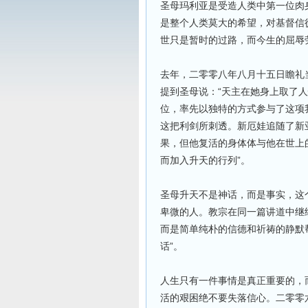
圣母玛利亚是受造人类中第一位肉
是整个人类莫大的希望，对基督信
世只是暂时的过路，而今生的屈辱
去年，二零零八年八月十五日瞻礼
提到圣母说：“天主在她身上取了
位，率先以独特的方式参与了这项
这把利剑所刺透。新厄娃追随了新
果，但他复活的身体体与他在世上
而加入升天的行列”。
圣母升天不是神话，而是事实，这
卑微的人。教宗在同一篇讲道中继
而是简单纯朴的信德和祈祷的静默
话”。
人生只有一件事情是真正重要的，
活的艰困绝不要失落信心。二零零