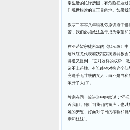
常生活的忙碌所困，有危险把这过
们现世旅途的真正目的地。如果我
教宗二零零八年瞻礼弥撒讲道中也
苦，我们必须效法圣母成为希望和
在圣若望宗徒所写的《默示录》中
这只红龙代表着践踏蹂躏虚弱教会
讲道又提到：“面对这样的权势，
谈不上得胜。有谁能够对抗这个似
竟是手无寸铁的女人，而不是自私
敞开了大门”。
教宗在同一篇讲道中继续说：“圣
近我们，她听到我们的祷声，也以
她的安慰，好面对每日的考验和挑
亲和姐妹”。