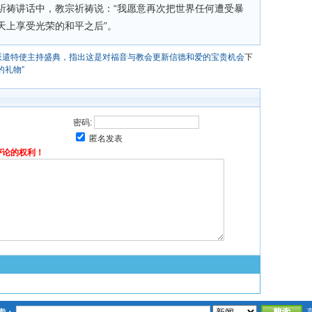
祈祷讲话中，教宗祈祷说：“我愿意再次把世界任何遭受暴
天上享受光荣的和平之后”。
派遣特使主持盛典，指出这是对福音与教会更新信德和爱的宝贵机会
下
的礼物”
密码:
匿名发表
评论的权利！