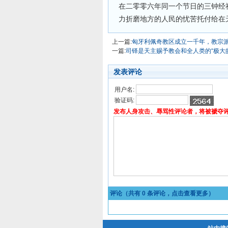
在二零零六年同一个节日的三钟经
力折磨地方的人民的忧苦托付给在
上一篇:
匈牙利佩奇教区成立一千年，教宗
一篇:
司铎是天主赐予教会和全人类的“极大
发表评论
用户名:
验证码:
发布人身攻击、辱骂性评论者，将被褫夺
评论（共有
0
条评论，点击查看更多）