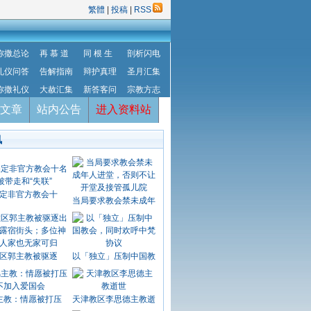
繁體
|
投稿
|
RSS
弥撒总论
再 慕 道
同 根 生
剖析闪电
礼仪问答
告解指南
辩护真理
圣月汇集
弥撒礼仪
大赦汇集
新答客问
宗教方志
文章
站内公告
进入资料站
讯
定非官方教会十
当局要求教会禁未成年
区郭主教被驱逐
以「独立」压制中国教
主教：情愿被打压
天津教区李思德主教逝