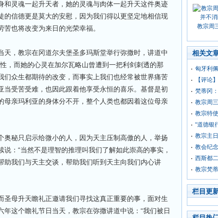
身和灵魂一起升天者，她的灵魂与肉体一起升天这件奥迹
徒的信德更是莫大的安慰，因为我们得以更坚定地相信现
教宗周
劳苦也将改变为来日的光荣幸福。
当天，教宗在冈道尔夫堡圣多玛斯堂举行弥撒时，讲道中
相关文
人性，而她的心灵在加尔瓦略山曾遭到一把利剑刺透的那
匈牙利
我们众生都期待的改变，而事实上我们也经常被世界痛苦
【评论
亚当受苦受难，也因此跟着他享受永恒的喜乐。基督是初
梵蒂冈
的母亲玛利亚的身体分不开，整个人类也都因着这位母亲
教宗周
教宗特
“道德银
教宗主
个奥秘只启示给微小的人，因为天主压制高傲的人，举扬
教会纪
续说：“当然不是理智的推理叫我们了解如此崇高的事实，
西斯都
帮助我们与天主交谈，帮助我们听到天主向我们内心讲
教宗梵
栏目更
而圣母升天瞻礼正邀请我们寻找这真正重要的事，面对生
六年这个瞻礼节日当天，教宗在弥撒讲道中说：“我们被日
栏目热