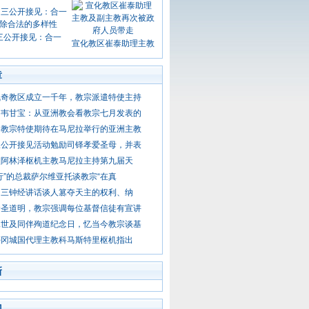
三公开接见：合一
宣化教区崔泰助理主教
章
佩奇教区成立一千年，教宗派遣特使主持
】韦甘宝：从亚洲教会看教宗七月发表的
：教宗特使期待在马尼拉举行的亚洲主教
三公开接见活动勉励司铎孝爱圣母，并表
使阿林泽枢机主教马尼拉主持第九届天
行”的总裁萨尔维亚托谈教宗“在真
日三钟经讲话谈人篡夺天主的权利、纳
念圣道明，教宗强调每位基督信徒有宣讲
二世及同伴殉道纪念日，忆当今教宗谈基
蒂冈城国代理主教科马斯特里枢机指出
新
门