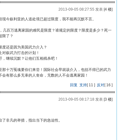
2013-09-05 08:27:55 发表
[4 楼]
但现今叙利亚的人道处境已超过限度，我不能再沉默不言。
万，几百万逃离家园的难民是限度？谁规定的限度？限度是多少？死一
超限了？
限度还是因为美国武力介入？
止对叙武力打击的计划！
吁，继续沉默？让他们互相残杀吧！
亚那十万冤魂要你们来尝！国际社会早就该介入，包括不得已的武力
不会有那么多无辜的人丧命，无数的人不会逃离家园！
回复
支持
[
11
]
反对
[
16
]
2013-09-05 08:17:18 发表
[3 楼]
取了非凡的举措，指出当下的急迫性。