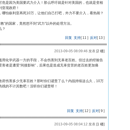
可危是因为美国要武力介入！那么呼吁就是针对美国的，也就是变相
利亚现政府！
，哪怕叙利亚再死10万，让他们自己打吧，外力不要介入，看热闹？
教”的国家，竟然想不到“武力”以外的处理方法。
么？
回复
支持
[
11
]
反对
[
13
]
2013-09-05 08:09:46 发表
[2 楼]
滥用化学武器一方的手段，不会伤害到无辜老百姓。但过去的经验告
受害者是遭受“间接影响”，后果也是造成无辜贫苦的老百姓更加痛
政府伤害多少无辜百姓？那时你们谴责了么？内战持续这么久，10万
伤残的不计其数吧！没听你们谴责呀！
回复
支持
[
12
]
反对
[
9
]
2013-09-05 08:04:12 发表
[1 楼]