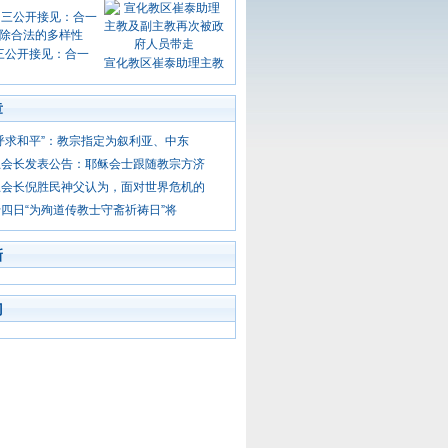
三公开接见：合一
宣化教区崔泰助理主教
章
呼求和平”：教宗指定为叙利亚、中东
总会长发表公告：耶稣会士跟随教宗方济
总会长倪胜民神父认为，面对世界危机的
四日“为殉道传教士守斋祈祷日”将
新
门