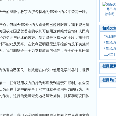
攻击的威胁，教宗方济各特地为叙利亚的和平登高一呼。
教宗周
评论，但现今叙利亚的人道处境已超过限度，我不能再沉
相关文
美国或法国是凭着谁的权利可使用这种绝对会增加人民痛
“向上主
经饱受无与伦比的苦难。暴力是最不得已的手段，施行包
耶稣会
对不能殃及无辜。在叙利亚明显无法掌控的情况下实施武
耶稣会
为。我们耶稣会士全力支持教宗的倡导，并全心全意盼望
三月二十
栏目更
力伤害自己国民，如政府在内战中使用化学武器时，世界
栏目热
第一、任何滥用权力的行为都应受到谴责和抵制。在全面
认为正在计划中的军事干涉本身就是滥用权力的行为。美
的作为。这行为无可避免地将导致虐待、骚扰和霸凌团体
的发生过，我们还必须以更明确的证据向全世界说明究竟