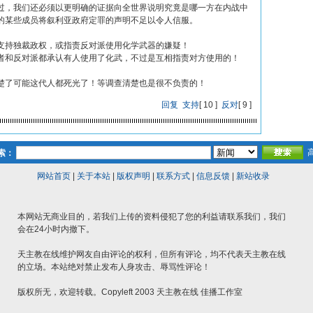
过，我们还必须以更明确的证据向全世界说明究竟是哪一方在内战中
的某些成员将叙利亚政府定罪的声明不足以令人信服。
支持独裁政权，或指责反对派使用化学武器的嫌疑！
者和反对派都承认有人使用了化武，不过是互相指责对方使用的！
楚了可能这代人都死光了！等调查清楚也是很不负责的！
回复
支持
[
10
]
反对
[
9
]
索：
网站首页
|
关于本站
|
版权声明
|
联系方式
|
信息反馈
|
新站收录
本网站无商业目的，若我们上传的资料侵犯了您的利益请联系我们，我们
会在24小时内撤下。
天主教在线维护网友自由评论的权利，但所有评论，均不代表天主教在线
的立场。本站绝对禁止发布人身攻击、辱骂性评论！
版权所无，欢迎转载。Copyleft 2003 天主教在线 佳播工作室