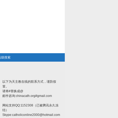
高级搜索
以下为天主教在线的联系方式，谨防假
冒。
请将#替换成@
邮件咨询:chinacath.org#gmail.com
网站支持QQ:1152308（已被腾讯永久冻
结）
Skype:
catholiconline2000@hotmail.com