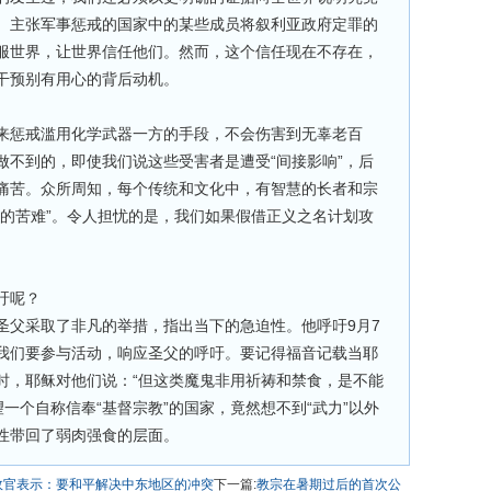
。主张军事惩戒的国家中的某些成员将叙利亚政府定罪的
服世界，让世界信任他们。然而，这个信任现在不存在，
干预别有用心的背后动机。
来惩戒滥用化学武器一方的手段，不会伤害到无辜老百
做不到的，即使我们说这些受害者是遭受“间接影响”，后
痛苦。众所周知，每个传统和文化中，有智慧的长者和宗
们的苦难”。令人担忧的是，我们如果假借正义之名计划攻
吁呢？
圣父采取了非凡的举措，指出当下的急迫性。他呼吁9月7
我们要参与活动，响应圣父的呼吁。要记得福音记载当耶
时，耶稣对他们说：“但这类魔鬼非用祈祷和禁食，是不能
望一个自称信奉“基督宗教”的国家，竟然想不到“武力”以外
性带回了弱肉强食的层面。
政官表示：要和平解决中东地区的冲突
下一篇:
教宗在暑期过后的首次公