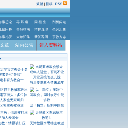
繁體
|
投稿
|
RSS
弥撒总论
再 慕 道
同 根 生
剖析闪电
礼仪问答
告解指南
辩护真理
圣月汇集
弥撒礼仪
大赦汇集
新答客问
宗教方志
文章
站内公告
进入资料站
讯
定非官方教会十
当局要求教会禁未成年
区郭主教被驱逐
以「独立」压制中国教
主教：情愿被打压
天津教区李思德主教逝