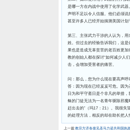
是哪一方在内战中使用了化学武器
声明不足以令人信服。他们必须说
甚至许多人已经开始揣测美国计划
第三、主张武力干涉的人认为，用
姓。但过去的经验告诉我们，这是
果也是造成无辜贫苦的老百姓更加
教的创始人都在探讨“如何减少人
击，会增加受害者的痛苦。
问：那么，您为什么现在要高声呼
答：因为现在已经岌岌可危。因为
日为和平守斋日是个非凡的举措，
稣的门徒无法为一名青年驱除邪魔
赶出去的”（玛17：21）。我很失
的处理方法，相反的却在助长把人
上一篇:
教宗方济各接见圣马力诺共和国执