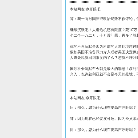
本站网友 睁开眼吧
答：我一向对国际或政治局势不作评论，
继续沉默吧！人道危机还有限度？死10
个二个一万二万，十万没问题，再多了就
你的不再沉默是因为所谓的人道处境超过
假如美国不准备武力介入或者美国决定停
人道处境就回到限度内了么？您就不呼吁
国际社会沉默至今就是最大的罪恶！叙利
介入，也许叙利亚就不会是今天的处境，
本站网友 睁开眼吧
问：那么，您为什么现在要高声呼吁呢？
答：因为现在已经岌岌可危。因为圣父采
问：那么，您为什么现在要高声呼吁呢？