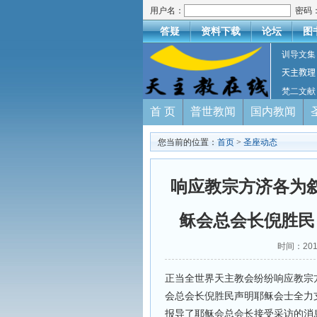
用户名：
密码
答疑
资料下载
论坛
图
训导文集
天主教理
梵二文献
首 页
普世教闻
国内教闻
您当前的位置：
首页
>
圣座动态
响应教宗方济各为
稣会总会长倪胜民
时间：201
正当全世界天主教会纷纷响应教宗
会总会长倪胜民声明耶稣会士全力
报导了耶稣会总会长接受采访的消