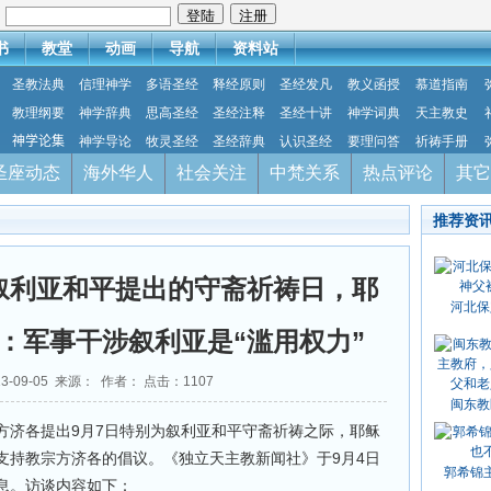
：
书
教堂
动画
导航
资料站
圣教法典
信理神学
多语圣经
释经原则
圣经发凡
教义函授
慕道指南
教理纲要
神学辞典
思高圣经
圣经注释
圣经十讲
神学词典
天主教史
神学论集
神学导论
牧灵圣经
圣经辞典
认识圣经
要理问答
祈祷手册
圣座动态
海外华人
社会关注
中梵关系
热点评论
其它
推荐资
叙利亚和平提出的守斋祈祷日，耶
河北保
：军事干涉叙利亚是“滥用权力”
3-09-05 来源： 作者： 点击：
1107
闽东教
方济各提出9月7日特别为叙利亚和平守斋祈祷之际，耶稣
支持教宗方济各的倡议。《独立天主教新闻社》于9月4日
郭希锦
息。访谈内容如下：