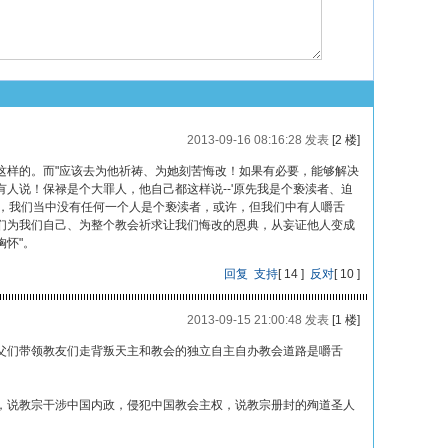
2013-09-16 08:16:28 发表
[2 楼]
这样的。而"应该去为他祈祷、为她刻苦悔改！如果有必要，能够解决
人说！保禄是个大罪人，他自己都这样说--'原先我是个亵渎者、迫
许，我们当中没有任何一个人是个亵渎者，或许，但我们中有人嚼舌
们为我们自己、为整个教会祈求让我们悔改的恩典，从妄证他人变成
怀"。
回复
支持
[
14
]
反对
[
10
]
2013-09-15 21:00:48 发表
[1 楼]
父们带领教友们走背叛天主和教会的独立自主自办教会道路是嚼舌
，说教宗干涉中国内政，侵犯中国教会主权，说教宗册封的殉道圣人