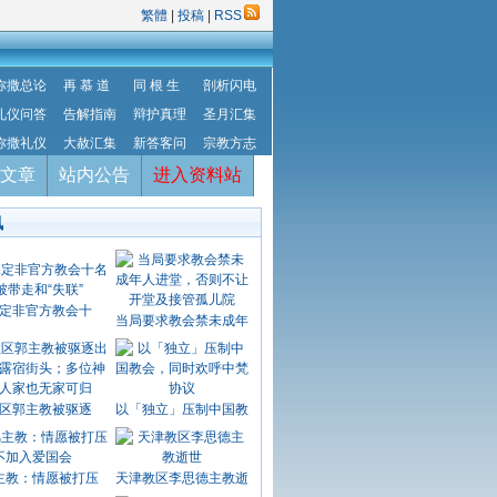
繁體
|
投稿
|
RSS
弥撒总论
再 慕 道
同 根 生
剖析闪电
礼仪问答
告解指南
辩护真理
圣月汇集
弥撒礼仪
大赦汇集
新答客问
宗教方志
文章
站内公告
进入资料站
讯
定非官方教会十
当局要求教会禁未成年
区郭主教被驱逐
以「独立」压制中国教
主教：情愿被打压
天津教区李思德主教逝