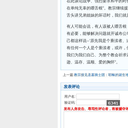
在此谈论战争、强烈要求和平的时代
在单纯无辜的嚼舌根"。教宗继续
舌头讲兄弟姐妹的坏话时，我们就是
有人可能会说，有人该被人嚼舌根
有必要，能够解决问题就开诚布公
己都这样说--'原先我是个亵渎者
有任何一个人是个亵渎者，或许，
我们为我们自己、为整个教会祈求
逊、温存、温顺、爱的胸怀"。
上一篇:
教宗接见圣墓骑士团：耶稣的诞生
发表评论
用户名:
验证码:
发布人身攻击、辱骂性评论者，将被褫夺