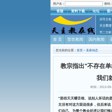
用户名：
密码
答疑
资料下载
论坛
图
训导文集
天主教理
梵二文献
首 页
普世教闻
国内教闻
您当前的位置：
首页
>
圣座动态
教宗指出"不存在
我们
时间：2013-09
"那些天天嚼舌根、说别人坏话的
主没有对这方面说很多，但后来说
们自己、为整个教会祈求让我们悔