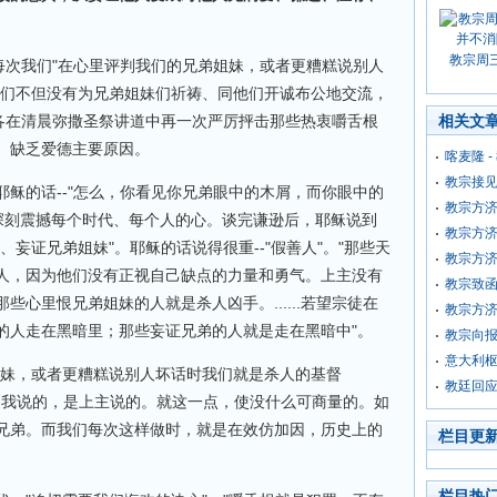
教宗周
每次我们"在心里评判我们的兄弟姐妹，或者更糟糕说别人
我们不但没有为兄弟姐妹们祈祷、同他们开诚布公地交流，
济各在清晨弥撒圣祭讲道中再一次严厉抨击那些热衷嚼舌根
相关文
、缺乏爱德主要原因。
喀麦隆 
教宗接
稣的话--"怎么，你看见你兄弟眼中的木屑，而你眼中的
教宗方济
话深刻震撼每个时代、每个人的心。谈完谦逊后，耶稣说到
教宗方
妄证兄弟姐妹"。耶稣的话说得很重--"假善人"。"那些天
教宗方
人，因为他们没有正视自己缺点的力量和勇气。上主没有
教宗致
心里恨兄弟姐妹的人就是杀人凶手。......若望宗徒在
教宗方
的人走在黑暗里；那些妄证兄弟的人就是走在黑暗中"。
教宗向
意大利枢
姐妹，或者更糟糕说别人坏话时我们就是杀人的基督
教廷回
这可不是我说的，是上主说的。就这一点，使没什么可商量的。如
兄弟。而我们每次这样做时，就是在效仿加因，历史上的
栏目更
栏目热