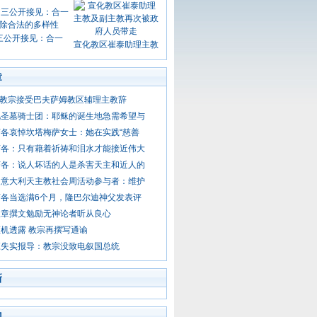
三公开接见：合一
宣化教区崔泰助理主教
章
- 教宗接受巴夫萨姆教区辅理主教辞
见圣墓骑士团：耶稣的诞生地急需希望与
各哀悼坎塔梅萨女士：她在实践“慈善
济各：只有藉着祈祷和泪水才能接近伟大
济各：说人坏话的人是杀害天主和近人的
函意大利天主教社会周活动参与者：维护
济各当选满6个月，隆巴尔迪神父发表评
报章撰文勉励无神论者听从良心
机透露 教宗再撰写通谕
应失实报导：教宗没致电叙国总统
新
门