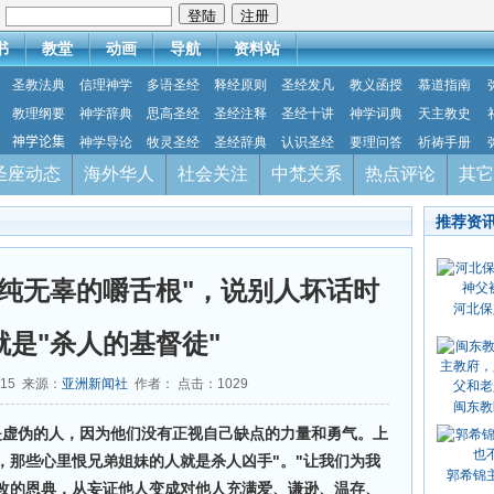
：
书
教堂
动画
导航
资料站
圣教法典
信理神学
多语圣经
释经原则
圣经发凡
教义函授
慕道指南
教理纲要
神学辞典
思高圣经
圣经注释
圣经十讲
神学词典
天主教史
神学论集
神学导论
牧灵圣经
圣经辞典
认识圣经
要理问答
祈祷手册
圣座动态
海外华人
社会关注
中梵关系
热点评论
其它
推荐资
单纯无辜的嚼舌根"，说别人坏话时
河北保
就是"杀人的基督徒"
-15 来源：
亚洲新闻社
作者： 点击：
1029
闽东教
是虚伪的人，因为他们没有正视自己缺点的力量和勇气。上
，那些心里恨兄弟姐妹的人就是杀人凶手"。"让我们为我
郭希锦
改的恩典，从妄证他人变成对他人充满爱、谦逊、温存、