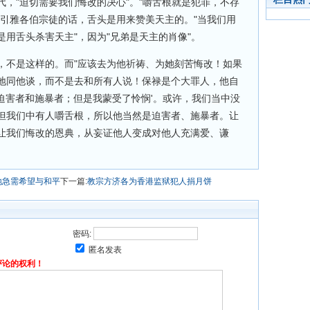
，"迫切需要我们悔改的决心"。"嚼舌根就是犯罪，不存
援引雅各伯宗徒的话，舌头是用来赞美天主的。"当我们用
用舌头杀害天主"，因为"兄弟是天主的肖像"。
，不是这样的。而"应该去为他祈祷、为她刻苦悔改！如果
地同他谈，而不是去和所有人说！保禄是个大罪人，他自
、迫害者和施暴者；但是我蒙受了怜悯'。或许，我们当中没
但我们中有人嚼舌根，所以他当然是迫害者、施暴者。让
让我们悔改的恩典，从妄证他人变成对他人充满爱、谦
地急需希望与和平
下一篇:
教宗方济各为香港监狱犯人捐月饼
密码:
匿名发表
评论的权利！