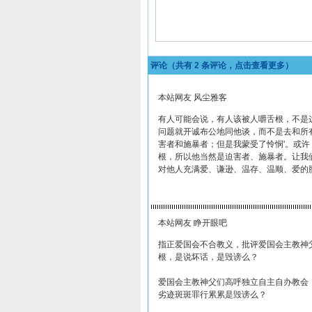
评论（共有
2
条评论，点击查看更多）
本站网友 风尘雅客
有人可能会说，有人该被人嚼舌根，不是
问题就开诚布公地同他谈，而不是去和所有
害者和施暴者；但是我蒙受了怜悯'。或
根，所以他当然是迫害者、施暴者。让我
对他人充满爱、谦逊、温存、温顺、爱的胸
本站网友 睁开眼吧
指正爱国会不合教义，批评爱国会主教神
根，是说坏话，是毁谤么？
爱国会主教神父们高呼独立自主自办教会
劣迹斑斑罪行累累是毁谤么？