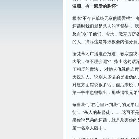
温顺、有一颗爱的胸怀"
根本"不存在单纯无辜的嚼舌根"，
坏话时我们就是杀人的基督徒"。
反而"杀"了他们。今天，教宗方
的人。痛斥这是导致教会内部分裂
据梵蒂冈广播电台报道，教宗围绕耶
大梁，倒不理会呢?"--指出这句
了相反的做法，"对他人仇视的态度、
天说别人、说别人坏话的是虚伪的
对这方面馆说很多话，但后来说，那些
第一书中也曾指出，那些憎恨兄弟
每当我们"在心里评判我们的兄弟
徒"。"杀人的基督徒，......
果你说兄弟的坏话，就是杀害你的
第一名杀人凶手"。