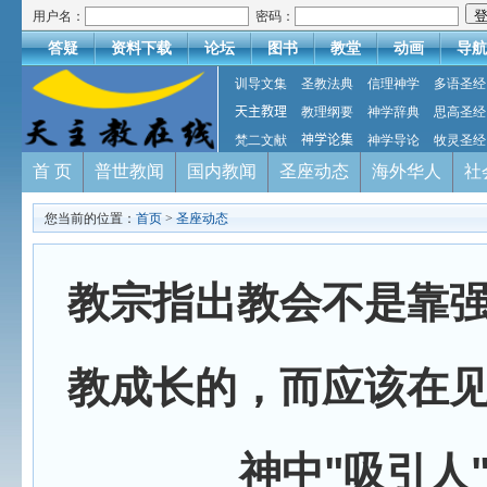
用户名：
密码：
答疑
资料下载
论坛
图书
教堂
动画
导航
训导文集
圣教法典
信理神学
多语圣经
天主教理
教理纲要
神学辞典
思高圣经
梵二文献
神学论集
神学导论
牧灵圣经
首 页
普世教闻
国内教闻
圣座动态
海外华人
社
您当前的位置：
首页
>
圣座动态
教宗指出教会不是靠
教成长的，而应该在
神中"吸引人