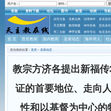
用户名：
密码：
答疑
资料下载
论坛
图书
教堂
动画
导航
训导文集
圣教法典
信理神学
多语圣经
天主教理
教理纲要
神学辞典
思高圣经
梵二文献
神学论集
神学导论
牧灵圣经
首 页
普世教闻
国内教闻
圣座动态
海外华人
社
您当前的位置：
首页
>
圣座动态
教宗方济各提出新福传
证的首要地位、走向
性和以基督为中心的