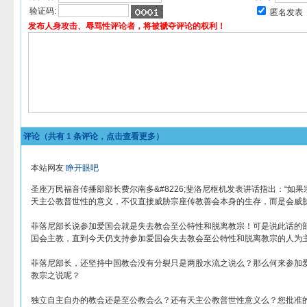
验证码:
匿名发表
发布人身攻击、辱骂性评论者，将被褫夺评论的权利！
评论（共有
1
条评论，点击查看更多）
本站网友
睁开眼吧
圣座万民福音传播部部长费尔南多&#8226;斐洛尼枢机发表讲话指出：“如
天主公教普世性的意义，不仅直接威胁宗座传教善会本身的生存，而是会威胁
菲落尼部长说参加爱国会就是失去教会至公特性和脱离教宗！可是说此话的
国会主教，直到今天仍支持参加爱国会失去教会至公特性和脱离教宗的人为
菲落尼部长，还坚持中国教会没有分裂只是两股水流之说么？那么何来参加
教宗之说呢？
独立自主自办的教会还是至公教会么？还有天主公教普世性意义么？您批准