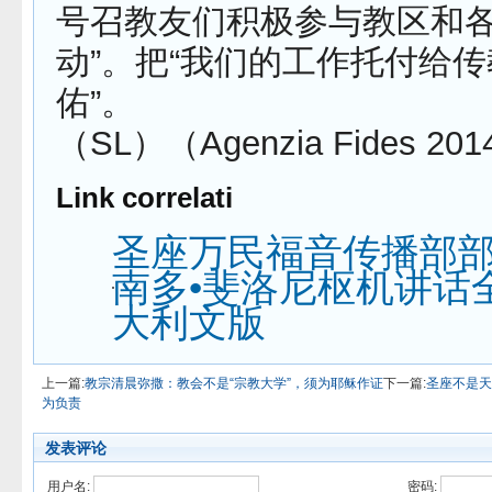
号召教友们积极参与教区和
动”。把“我们的工作托付给
佑”。
（SL）（Agenzia Fides 201
Link correlati
圣座万民福音传播部
南多•斐洛尼枢机讲话
大利文版
上一篇:
教宗清晨弥撒：教会不是“宗教大学”，须为耶稣作证
下一篇:
圣座不是天
为负责
发表评论
用户名:
密码: