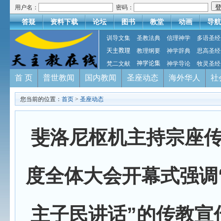
用户名：
密码：
答疑
资料下载
论坛
图书
教堂
动画
导航
训导文集
圣教法典
信理神学
多语圣经
天主教理
教理纲要
神学辞典
思高圣经
梵二文献
神学论集
神学导论
牧灵圣经
首 页
普世教闻
国内教闻
圣座动态
海外华人
社
您当前的位置：
首页
>
圣座动态
斐洛尼枢机主持宗座
度全体大会开幕式强调
主子民讲话”的传教宣